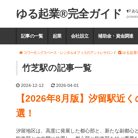
ゆる起業®完全ガイド
あ
power
記事の一覧
起業
会社設立
補助金・資金調達
コワーキングスペース・レンタルオフィスのアントレサロン
/
ゆる起業
竹芝駅の記事一覧
2024-12-12
2026-04-01
【2026年8月版】汐留駅近
選！
汐留地区は、高度に発展した都心部と、新たな副都心