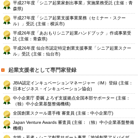
平成27年度「シニア起業家創出事業」実施業務受託 (主催：青
森県)
平成27年度「シニア起業支援事業業務（セミナー・スクー
ル）」受託 (主催：横浜市)
平成26年度「あおもりシニア起業ハンドブック 」作成事業受
託 (主催：青森県)
平成26年度 仙台市認定特定創業支援事業「シニア起業スクー
ル」受託 (主催：仙台市)
起業支援者として専門家登録
JBIA認定インキュベーションマネージャー（IM）登録 (主催：
日本ビジネス・インキュベーション協会)
中小企業庁 委嘱 よろず支援拠点全国本部サポーター (主催：
（独）中小企業基盤整備機構)
全国創業スクール選手権 審査員 (主催：中小企業庁)
Japan Venture Awards 審査員 (主催：（独）中小企業基盤整備
機構)
女性・若者・シニア創業サポート事業「地域創業アドバイザ