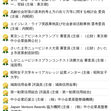
ー」登録 (主催：東京都)
高齢社会対策の基本的考え方の在り方等に関する検討会 委員
(主催：内閣府)
エイジレス・ライフ実践事例及び社会参加活動事例 選考委員
(主催：内閣府)
東京シニアビジネスグランプリ 審査員 (主催：（公財）東京都
中小企業振興公社 )
さいたま市ニュービジネス大賞 審査員 (主催：（公財）さいた
ま市産業創造財団)
しがニュービジネスプランコンテスト決勝大会 審査員 (主催：
滋賀県)
昭和女子大学キャリアカレッジ 起業メンター (主催：昭和女子
大学)
城南信用金庫 評議員 (主催：城南信用金庫)
第一勧業信用組合 評議員 (主催：第一勧業信用組合)
中小企業応援士 (主催：（独）中小企業基盤整備機構)
Japan Venture Awards 協力機関 (主催：（独）中小企業基盤整