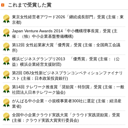
これまで受賞した賞
東京女性経営者アワード2026「継続成長部門」受賞 (主催：東
京都)
Japan Venture Awards 2014「中小機構理事長賞」受賞 (主
催：（独）中小企業基盤整備機構)
第12回 女性起業家大賞「優秀賞」受賞 (主催：全国商工会議
所)
横浜ビジネスグランプリ2013 「優秀賞」受賞 (主催：（公
益）横浜企業経営支援財団)
第2回 DBJ女性新ビジネスプランコンペティションファイナリ
スト (主催：日本政策投資銀行)
第14回 テレワーク推進賞「奨励賞・特別賞」受賞 (主催：一般
社団法人日本テレワーク協会)
がんばる中小企業・小規模事業者300社に選定 (主催：経済産
業省)
全国中小企業クラウド実践大賞「クラウド実践奨励賞」受賞
(主催：クラウド実践大賞実行委員会)