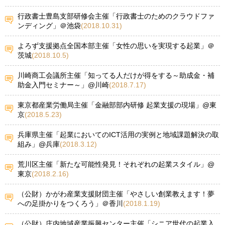
行政書士豊島支部研修会主催「行政書士のためのクラウドファ
ンディング」＠池袋
(2018.10.31)
よろず支援拠点全国本部主催「女性の思いを実現する起業」＠
茨城
(2018.10.5)
川崎商工会議所主催「知ってる人だけが得をする～助成金・補
助金入門セミナー～」@川崎
(2018.7.17)
東京都産業労働局主催「金融部部内研修 起業支援の現場」@東
京
(2018.5.23)
兵庫県主催「起業においてのICT活用の実例と地域課題解決の取
組み」@兵庫
(2018.3.12)
荒川区主催「新たな可能性発見！それぞれの起業スタイル」@
東京
(2018.2.16)
（公財）かがわ産業支援財団主催「やさしい創業教えます！夢
への足掛かりをつくろう」＠香川
(2018.1.19)
（公財）庄内地域産業振興センター主催「シニア世代の起業入