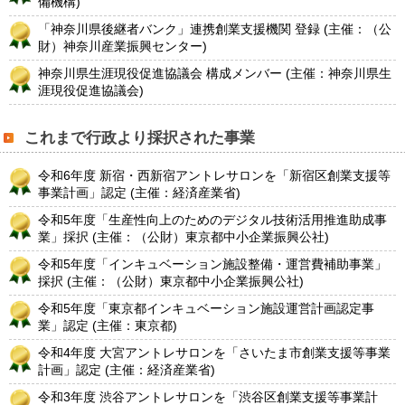
備機構)
「神奈川県後継者バンク」連携創業支援機関 登録 (主催：（公
財）神奈川産業振興センター)
神奈川県生涯現役促進協議会 構成メンバー (主催：神奈川県生
涯現役促進協議会)
これまで行政より採択された事業
令和6年度 新宿・西新宿アントレサロンを「新宿区創業支援等
事業計画」認定 (主催：経済産業省)
令和5年度「生産性向上のためのデジタル技術活用推進助成事
業」採択 (主催：（公財）東京都中小企業振興公社)
令和5年度「インキュベーション施設整備・運営費補助事業」
採択 (主催：（公財）東京都中小企業振興公社)
令和5年度「東京都インキュベーション施設運営計画認定事
業」認定 (主催：東京都)
令和4年度 大宮アントレサロンを「さいたま市創業支援等事業
計画」認定 (主催：経済産業省)
令和3年度 渋谷アントレサロンを「渋谷区創業支援等事業計