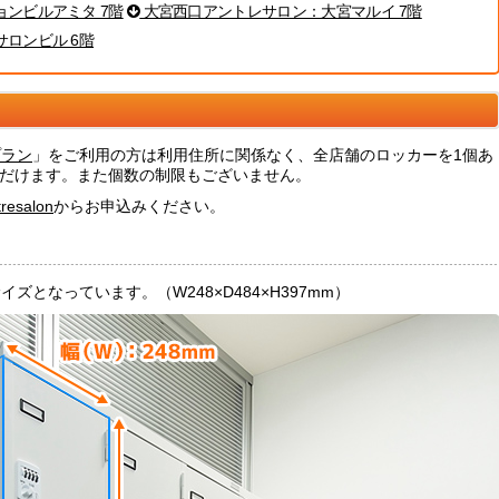
ンビルアミタ 7階
大宮西口アントレサロン：大宮マルイ 7階
ロンビル 6階
プラン
」をご利用の方は利用住所に関係なく、全店舗のロッカーを1個あ
いただけます。また個数の制限もございません。
resalon
からお申込みください。
となっています。（W248×D484×H397mm）