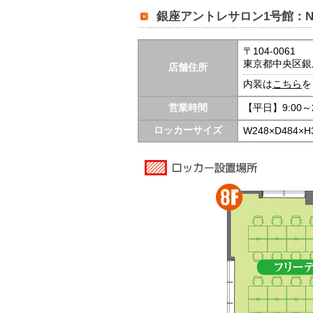
銀座アントレサロン1号館：N
〒104-0061
東京都中央区銀座7
店舗住所
内装は
こちら
を
営業時間
【平日】9:00～2
ロッカーサイズ
W248×D484×H