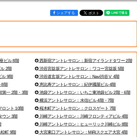
シェアする
座ビル 8階
西新宿アントレサロン：新宿アイランドタワー 2階
ル 2階
渋谷宮益坂アントレサロン：ワコー宮益坂 5階
ル 9階
渋谷道玄坂アントレサロン：Navi渋谷Ⅴ 4階
 8階
恵比寿アントレサロン：紀伊國屋ビル 4階
第一 2階・3階
池袋アントレサロン：いちご東池袋ビル 2階・6階
横浜アントレサロン：水信ビル 4階・7階
ロント 10階
桜木町アントレサロン：クロスゲート 7階
ウン 3階
川崎アントレサロン：川崎フロンティアビル 4階
階
川崎アントレサロン：ヒューリック川崎ビル 8階
松町 9階
大宮東口アントレサロン：MiRiスクエア大宮 4階