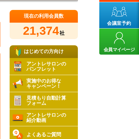
現在の利用会員数
会議室予約
21,374
社
会員マイページ
はじめての方向け
アントレサロンの
パンフレット
実施中のお得な
キャンペーン！
見積もり自動計算
フォーム
アントレサロンの
紹介動画
よくあるご質問