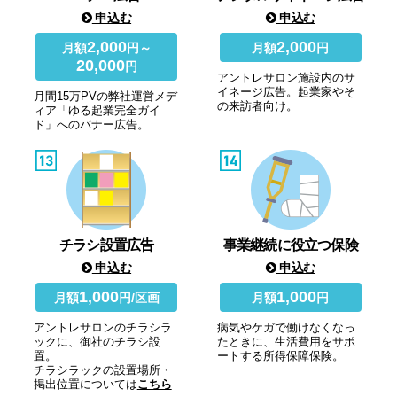
申込む
申込む
2,000
2,000
月額
円～
月額
円
20,000
円
アントレサロン施設内のサ
イネージ広告。起業家やそ
月間15万PVの弊社運営メデ
の来訪者向け。
ィア「ゆる起業完全ガイ
ド」へのバナー広告。
チラシ設置広告
事業継続に役立つ保険
申込む
申込む
1,000
1,000
月額
円/区画
月額
円
アントレサロンのチラシラ
病気やケガで働けなくなっ
ックに、御社のチラシ設
たときに、生活費用をサポ
置。
ートする所得保障保険。
チラシラックの設置場所・
掲出位置については
こちら