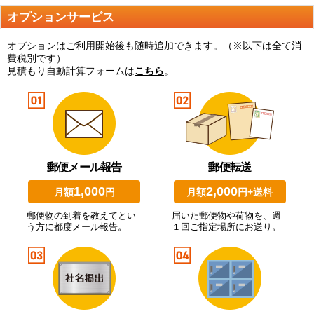
オプションサービス
オプションはご利用開始後も随時追加できます。（※以下は全て消
費税別です）
見積もり自動計算フォームは
こちら
。
郵便メール報告
郵便転送
1,000
2,000
月額
円
月額
円+送料
郵便物の到着を教えてとい
届いた郵便物や荷物を、週
う方に都度メール報告。
１回ご指定場所にお送り。