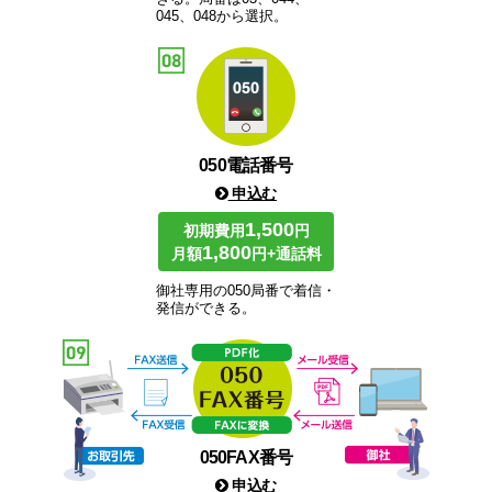
045、048から選択。
050電話番号
申込む
1,500
初期費用
円
1,800
月額
円+通話料
御社専用の050局番で着信・
発信ができる。
050FAX番号
申込む