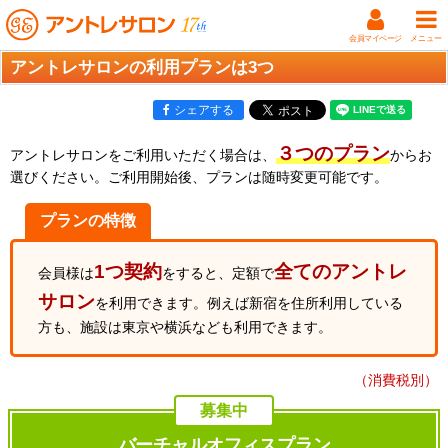
会員マイページ
メニュー
アントレサロンの利用プランは3つ
シェアする
３つのプラン
アントレサロンをご利用いただく場合は、
からお
選びください。
ご利用開始後、プランは随時変更可能です。
プランの特徴
1つ契約
全てのアントレ
会員様は
をすると、定額で
サロン
を利用できます。
例えば新宿を住所利用している
方も、施設は東京や横浜なども利用できます。
（消費税別）
募集中
バーチャルオフィスプラン