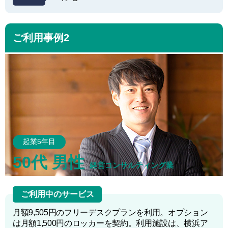
ご利用事例2
起業5年目
50代 男性
経営コンサルティング業
ご利用中のサービス
月額9,505円のフリーデスクプランを利用。オプション
は月額1,500円のロッカーを
契約。利用施設は、横浜ア