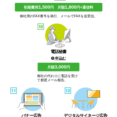
1,500
1,800
初期費用
円 月額
円+通信料
御社用のFAX番号を発行、メールでFAXを送受信。
電話秘書
申込む
3,000
月額
円
御社の代わりに電話を受け
て都度メール報告。
バナー広告
デジタルサイネージ広告