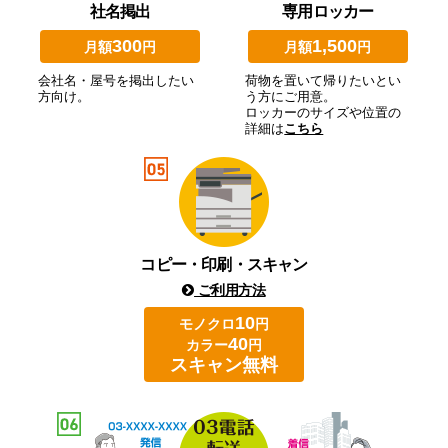
社名掲出
専用ロッカー
300
1,500
月額
円
月額
円
会社名・屋号を掲出したい
荷物を置いて帰りたいとい
方向け。
う方にご用意。
ロッカーのサイズや位置の
詳細は
こちら
コピー・印刷・スキャン
ご利用方法
10
モノクロ
円
40
カラー
円
スキャン無料