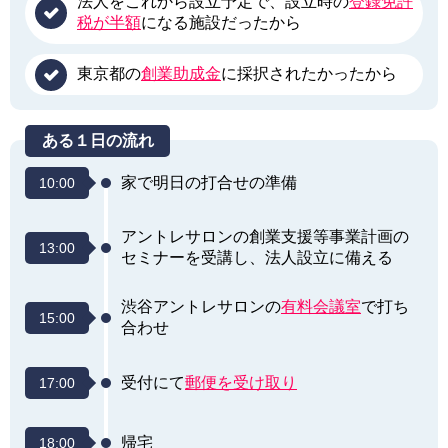
法人をこれから設立予定で、設立時の
登録免許
税が半額
になる施設だったから
東京都の
創業助成金
に採択されたかったから
ある１日の流れ
家で明日の打合せの準備
10:00
アントレサロンの創業支援等事業計画の
13:00
セミナーを受講し、法人設立に備える
渋谷アントレサロンの
有料会議室
で打ち
15:00
合わせ
受付にて
郵便を受け取り
17:00
帰宅
18:00