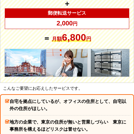
＋
郵便転送サービス
2,000
円
6,800
＝
月額
円
こんなご要望にお応えしたサービスです。
自宅を拠点にしているが、オフィスの住所として、自宅以
外の住所がほしい。
地方の企業で、東京の住所が無いと営業しづらい 東京に
事務所を構えるほどリスクは冒せない。