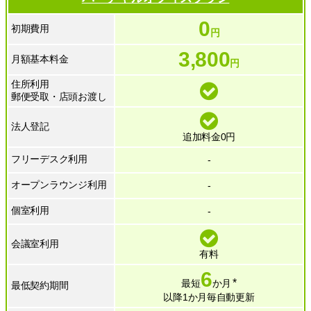
0
初期費用
円
3,800
月額基本料金
円
住所利用
郵便受取・店頭お渡し
法人登記
追加料金0円
フリーデスク利用
-
オープンラウンジ利用
-
個室利用
-
会議室利用
有料
6
*
最短
か月
最低契約期間
以降1か月毎自動更新