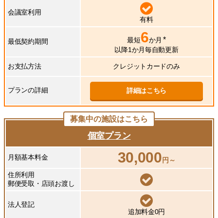
会議室利用
有料
6
*
最短
か月
最低契約期間
以降1か月毎自動更新
お支払方法
クレジットカードのみ
プランの詳細
詳細はこちら
募集中の施設はこちら
個室プラン
30,000
月額基本料金
円～
住所利用
郵便受取・店頭お渡し
法人登記
追加料金0円