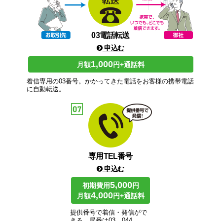
03電話転送
申込む
1,000
月額
円+通話料
着信専用の03番号。かかってきた電話をお客様の携帯電話
に自動転送。
専用TEL番号
申込む
5,000
初期費用
円
4,000
月額
円+通話料
提供番号で着信・発信がで
きる。局番は03、044、