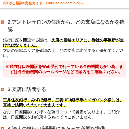
ゆる起業®完全ガイド（entre-salon.com/blog/）
2.アントレサロンの住所から、どの支店になるかを確
認
銀行口座を開設する際は、
支店の管轄エリアに、御社の事務所が無
ければなりません。
支店の管轄エリアを確認の上、どの支店に訪問するか決めてくださ
い。
※現在は口座開設をWeb受付で行っている金融機関も多い為、ま
ずは各金融機関のホームページなどで案内をご確認ください。
3.支店に訪問する
三井住友銀行
、みずほ銀行、三菱UFJ銀行等のメガバンク様には、
直接ご訪問いただいて大丈夫です。
なお、口座開設には様々な項目について審査があります。ご紹介
は、口座開設をお約束するものではございません。
4.法人の銀行口座開設にあたって必要な準備