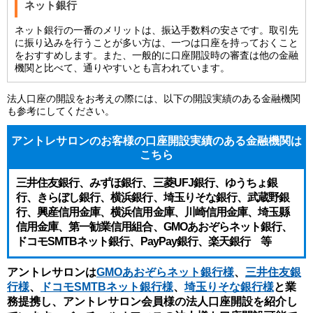
ネット銀行
ネット銀行の一番のメリットは、振込手数料の安さです。取引先
に振り込みを行うことが多い方は、一つは口座を持っておくこと
をおすすめします。また、一般的に口座開設時の審査は他の金融
機関と比べて、通りやすいとも言われています。
法人口座の開設をお考えの際には、以下の開設実績のある金融機関
も参考にしてください。
アントレサロンのお客様の口座開設実績のある金融機関は
こちら
三井住友銀行、みずほ銀行、三菱UFJ銀行、ゆうちょ銀
行、きらぼし銀行、横浜銀行、
埼玉りそな銀行、武蔵野銀
行、興産信用金庫、横浜信用金庫、川崎信用金庫、埼玉縣
信用金庫、
第一勧業信用組合、GMOあおぞらネット銀行、
ドコモSMTBネット銀行、PayPay銀行、楽天銀行 等
アントレサロンは
GMOあおぞらネット銀行様
、
三井住友銀
行様
、
ドコモSMTBネット銀行様
、
埼玉りそな銀行様
と業
務提携し、アントレサロン会員様の法人口座開設を紹介し