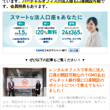
ています。
バーチャルオフィスの法人様も口座開設可能
で
す。
会員特典
もあります。
▼
ぜひ以下の記事もご覧ください！
▼
レンタルオフィスで本当に法人
口座が開設可能なの？GMOあお
ぞらネット銀行様に口座開設の
ポイントについて教えてもらい
ました！
近年、コロナ禍の影響やITビジネスの拡大に
より、特定のオフィスを作業場として利用しない働き方が広がる中、当アント
レサロンのような「レンタルオフィス」で起業…