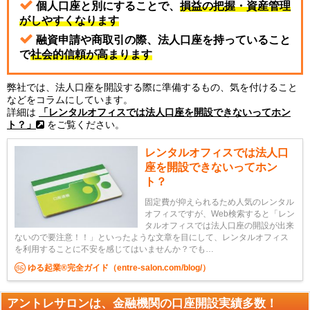
個人口座と別にすることで、
損益の把握・資産管理
がしやすくなります
融資申請や商取引の際、法人口座を持っていること
で
社会的信頼が高まります
弊社では、法人口座を開設する際に準備するもの、気を付けること
などをコラムにしています。
詳細は
「レンタルオフィスでは法人口座を開設できないってホン
ト？」
をご覧ください。
レンタルオフィスでは法人口
座を開設できないってホン
ト？
固定費が抑えられるため人気のレンタル
オフィスですが、Web検索すると「レン
タルオフィスでは法人口座の開設が出来
ないので要注意！！」といったような文章を目にして、レンタルオフィス
を利用することに不安を感じてはいませんか？でも…
ゆる起業®完全ガイド（entre-salon.com/blog/）
アントレサロンは、金融機関の口座開設実績多数！