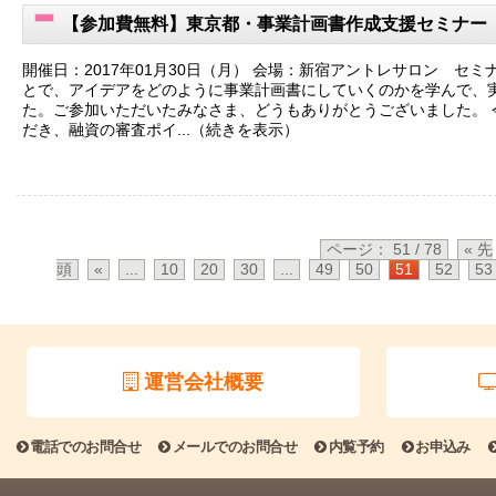
【参加費無料】東京都・事業計画書作成支援セミナー
開催日：2017年01月30日（月） 会場：新宿アントレサロン セミ
とで、アイデアをどのように事業計画書にしていくのかを学んで、
た。ご参加いただいたみなさま、どうもありがとうございました。​
だき、融資の審査ポイ...（続きを表示）
ページ： 51 / 78
« 先
頭
«
...
10
20
30
...
49
50
51
52
53
運営会社概要
電話でのお問合せ
メールでのお問合せ
内覧予約
お申込み