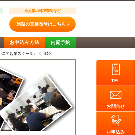
会員様の郵便確認など
施設の直通番号はこちら
お申込み方法
内覧予約
シニア起業スクール」《川崎》
TEL
お問合せ
お申込み