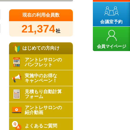
現在の利用会員数
会議室予約
21,374
社
会員マイページ
はじめての方向け
アントレサロンの
パンフレット
実施中のお得な
キャンペーン！
見積もり自動計算
フォーム
アントレサロンの
紹介動画
よくあるご質問