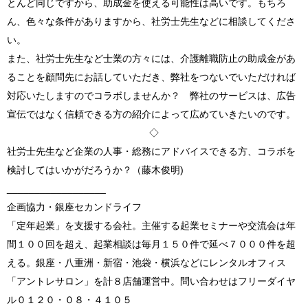
とんど同じですから、助成金を使える可能性は高いです。もちろ
ん、色々な条件がありますから、社労士先生などに相談してくださ
い。
また、社労士先生など士業の方々には、介護離職防止の助成金があ
ることを顧問先にお話していただき、弊社をつないでいただければ
対応いたしますのでコラボしませんか？ 弊社のサービスは、広告
宣伝ではなく信頼できる方の紹介によって広めていきたいのです。
◇
社労士先生など企業の人事・総務にアドバイスできる方、コラボを
検討してはいかがだろうか？（藤木俊明)
__________________
企画協力・銀座セカンドライフ
「定年起業」を支援する会社。主催する起業セミナーや交流会は年
間１００回を超え、起業相談は毎月１５０件で延べ７０００件を超
える。銀座・八重洲・新宿・池袋・横浜などにレンタルオフィス
「アントレサロン」を計８店舗運営中。問い合わせはフリーダイヤ
ル０１２０・０８・４１０５