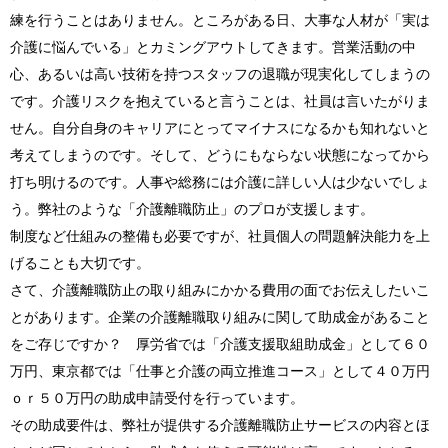
練を行うことはありません。ところがある日、大事な人材が「実は
介護に悩んでいる」とカミングアウトしてきます。営業活動の中
心、あるいは高い技術を持つスタッフの退職が現実化してしまうの
です。介護リスクを抱えていると言うことは、社員は言いたがりま
せん。自分自身のキャリアにとってマイナスになるかも知れないと
考えてしまうのです。そして、どうにもならない状態になってから
打ち明けるのです。人事や総務には介護に詳しい人は少ないでしょ
う。弊社のような「介護離職防止」のプロが支援します。
制度など仕組みの整備も必要ですが、社員個人の問題解決能力を上
げることも大切です。
さて、介護離職防止の取り組みにかかる費用の面でお伝えしたいこ
とがあります。企業の介護離職取り組みに関して助成金があること
をご存じですか？ 厚労省では「介護支援取組助成金」として６０
万円、東京都では「仕事と介護の両立推進コース」として４０万円
ｏｒ５０万円の助成申請受付を行っています。
その助成要件は、弊社が提供する介護離職防止サービスの内容とほ