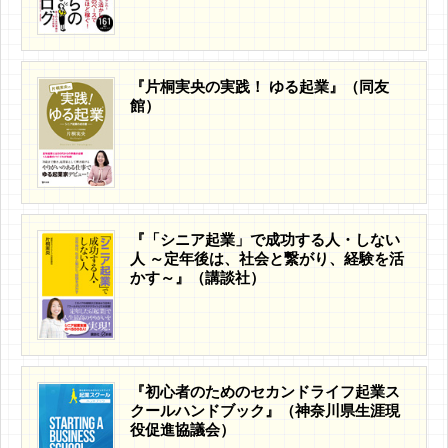
『片桐実央の実践！ ゆる起業』（同友
館）
『「シニア起業」で成功する人・しない
人 ～定年後は、社会と繋がり、経験を活
かす～』（講談社）
『初心者のためのセカンドライフ起業ス
クールハンドブック』（神奈川県生涯現
役促進協議会）