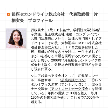
銀座セカンドライフ株式会社 代表取締役 片
桐実央 プロフィール
行政書士、1級ＦＰ技能士。学習院大学法学部
卒業後、花王株式会社 法務・コンプライアン
ス部門法務部に入社し、法律の専門家としてア
ドバイス。その後、大和証券ＳＭＢＣ株式会社
引受審査部に入社し、ＩＰＯ支援を経験した
後、祖母の介護をきっかけに、一生を通じて生
きがいを感じる生活を実現するための支援がし
たいと思い、2008年7月
銀座セカンドライフ株
式会社
を設立、
銀座総合行政書士事務所
を開業
し現在に至る。
シニア起業の支援会社として、①起業コンサ
ル・事務サポート（
起業相談サロン
）、②レン
タルオフィス運営（
アントレサロン
）、③セミ
ナー交流会（
アントレセミナー交流会
）を開催
している。年間の講演は100回を超え、毎月
150件の起業相談を受け、これまで7,000件を
超える。