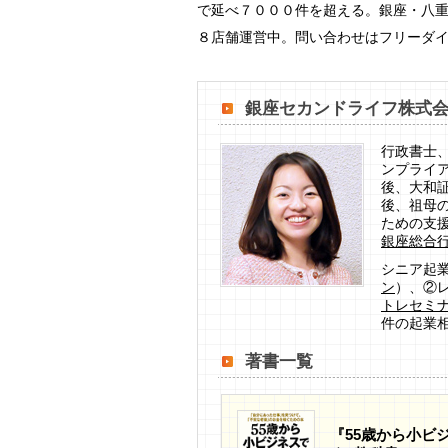
で延べ７０００件を超える。銀座・八
８店舗運営中。問い合わせはフリーダ
銀座セカンドライフ株式
行政書士
ンプライ
後、大和
後、祖母
ための支援
銀座総合
シニア起
ン
）、②
トレセミ
件の起業相
著書一覧
『55歳から小ビ