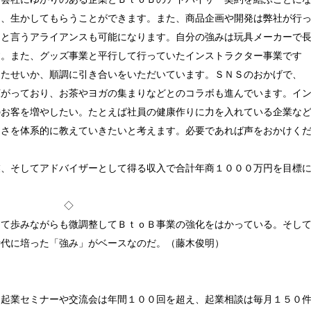
え、生かしてもらうことができます。また、商品企画や開発は弊社が行
うと言うアライアンスも可能になります。自分の強みは玩具メーカーで
す。また、グッズ事業と平行して行っていたインストラクター事業です
きたせいか、順調に引き合いをいただいています。ＳＮＳのおかげで、
広がっており、お茶やヨガの集まりなどとのコラボも進んでいます。イ
のお客を増やしたい。たとえば社員の健康作りに力を入れている企業な
しさを体系的に教えていきたいと考えます。必要であれば声をおかけく
業、そしてアドバイザーとして得る収入で合計年商１０００万円を目標
◇
って歩みながらも微調整してＢｔｏＢ事業の強化をはかっている。そし
時代に培った「強み」がベースなのだ。（藤木俊明）
る起業セミナーや交流会は年間１００回を超え、起業相談は毎月１５０