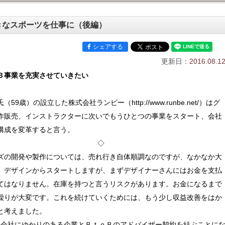
きなスポーツを仕事に（後編）
シェアする
更新日：
2016.08.1
Ｂ事業を充実させていきたい
（59歳）の設立した株式会社ランビー（http://www.runbe.net/）はグ
作販売、インストラクターに次いでもうひとつの事業をスタート、会社
構成を変革すると言う。
◇
の開発や製作については、売れ行き自体順調なのですが、なかなか大
。デザインからスタートしますが、まずデザイナーさんにはお金を支払
てはなりません。在庫を持つと言うリスクがあります。お金になるまで
繰りが大変です。これを続けていくためには、もう少し収益改善をはか
と考えました。
た会社にゆかりのある企業とＢｔｏＢのアドバイザー契約を結ぶことに