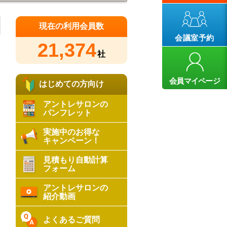
現在の利用会員数
会議室予約
21,374
社
2
会員マイページ
はじめての方向け
アントレサロンの
パンフレット
実施中のお得な
キャンペーン！
見積もり自動計算
フォーム
アントレサロンの
紹介動画
よくあるご質問
な