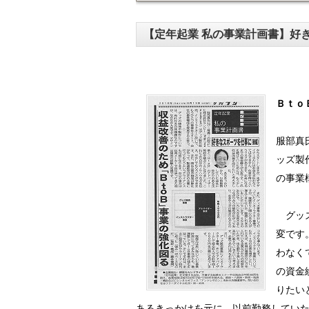
【定年起業 私の事業計画書】好
Ｂｔｏ
服部真氏
ッズ製
の事業
グッズ
変です
わなく
の資金
りたい
あるきっかけを元に、以前勤務してい