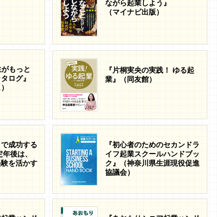
ながら起業しよう』
（マイナビ出版）
生がもっと
『片桐実央の実践！ ゆる起
カタログ』
業』（同友館）
ス）
」で成功する
『初心者のためのセカンドラ
定年後は、
イフ起業スクールハンドブッ
経験を活かす
ク』（神奈川県生涯現役促進
協議会）