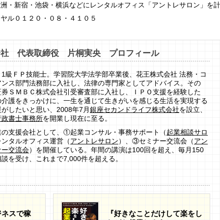
重洲・新宿・池袋・横浜などにレンタルオフィス「アントレサロン」を
イヤル０１２０・０８・４１０５
会社 代表取締役 片桐実央 プロフィール
、1級ＦＰ技能士。学習院大学法学部卒業後、花王株式会社 法務・コ
アンス部門法務部に入社し、法律の専門家としてアドバイス。その
証券ＳＭＢＣ株式会社引受審査部に入社し、ＩＰＯ支援を経験した
の介護をきっかけに、一生を通じて生きがいを感じる生活を実現する
がしたいと思い、2008年7月
銀座セカンドライフ株式会社
を設立、
行政書士事務所
を開業し現在に至る。
業の支援会社として、①起業コンサル・事務サポート（
起業相談サロ
レンタルオフィス運営（
アントレサロン
）、③セミナー交流会（
アン
ナー交流会
）を開催している。年間の講演は100回を超え、毎月150
談を受け、これまで7,000件を超える。
ジネスで稼
『好きなことだけして楽をし