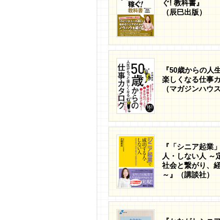
ぐ! 教科書』
（辰巳出版）
『50歳からの人
楽しくなる仕事
（マガジンハウ
『「シニア起業
人・しない人 ～
社会と繋がり、
～』（講談社）