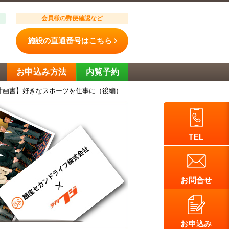
会員様の郵便確認など
施設の直通番号はこちら
お申込み方法
内覧予約
計画書】好きなスポーツを仕事に（後編）
TEL
お問合せ
お申込み