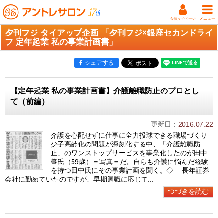
会員マイページ
メニュー
夕刊フジ タイアップ企画 「夕刊フジ×銀座セカンドライ
フ 定年起業 私の事業計画書」
シェアする
【定年起業 私の事業計画書】介護離職防止のプロとし
て（前編）
更新日：
2016.07.22
介護を心配せずに仕事に全力投球できる職場づくり
少子高齢化の問題が深刻化する中、「介護離職防
止」のワンストップサービスを事業化したのが田中
肇氏（59歳）＝写真＝だ。自らも介護に悩んだ経験
を持つ田中氏にその事業計画を聞く。◇ 長年証券
会社に勤めていたのですが、早期退職に応じて...
つづきを読む