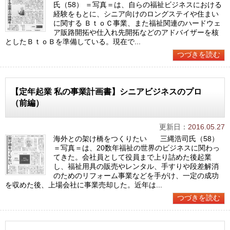
氏（58） ＝写真＝は、自らの福祉ビジネスにおける
経験をもとに、シニア向けのロングステイや住まい
に関する ＢｔｏＣ事業、また福祉関連のハードウェ
ア販路開拓や仕入れ先開拓などのアドバイザーを核
としたＢｔｏＢを準備している。現在で...
つづきを読む
【定年起業 私の事業計画書】シニアビジネスのプロ
（前編）
更新日：
2016.05.27
海外との架け橋をつくりたい 三縄浩司氏（58）
＝写真＝は、20数年福祉の世界のビジネスに関わっ
てきた。会社員として役員まで上り詰めた後起業
し、福祉用具の販売やレンタル、手すりや段差解消
のためのリフォーム事業などを手がけ、一定の成功
を収めた後、上場会社に事業売却した。近年は...
つづきを読む