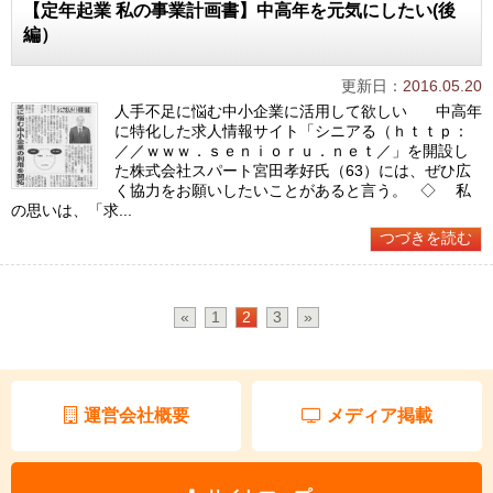
【定年起業 私の事業計画書】中高年を元気にしたい(後
編）
更新日：
2016.05.20
人手不足に悩む中小企業に活用して欲しい 中高年
に特化した求人情報サイト「シニアる（ｈｔｔｐ：
／／ｗｗｗ．ｓｅｎｉｏｒｕ．ｎｅｔ／」を開設し
た株式会社スパート宮田孝好氏（63）には、ぜひ広
く協力をお願いしたいことがあると言う。 ◇ 私
の思いは、「求...
つづきを読む
«
1
2
3
»
運営会社概要
メディア掲載