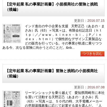
【定年起業 私の事業計画書】小規模商社の冒険と挑戦
（後編）
更新日：
2016.07.15
インド進出の中小企業を支援 天野正己（あまの・ま
さみ）氏（63）＝写真＝は、有限会社記念日（ｈｔ
ｔｐ：／／ｗｗｗ．ｋｉｎｅｎ－ｂｉ．ｊＰ／ｉｎ
ｄｅｘ．ｈｔｍｌ）で個性的なデザイン工業製品な
どの販売を行っている。その事業が軌道に乗りつつ
ある今、次なる冒険に向かうとのことだ。&nb...
つづきを読む
【定年起業 私の事業計画書】冒険と挑戦の小規模商社
（前編）
更新日：
2016.07.08
リーマンショックを乗り越えて 愛知県岡崎市に本社
を置いて活動する天野正己（あまの・まさみ）氏
（63）＝写真＝は、５０代の時、大手電機メーカー
の早期退職募集に応じて起業する道を選んだ。「人