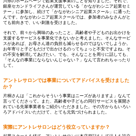
川県のホームページで起業支援事業のことを知りました。それで、
銀座セカンドライフさんが運営している「かながわシニア起業セミ
ナー」に参加し、続けて「かながわシニア起業スクール」に通った
んです。かながわシニア起業スクールでは、参加者のみなさんがと
ても前向きで、いい刺激を受けました。
それで、前々から興味のあったこと、高齢者や子どものお出かけを
支援するサービスを事業化できないかと考えました。そんなサービ
スがあれば、お母さん達の負担も減らせるのではないでしようか。
お年寄りと子どもだけで出かけるのってちょっと不安ですよね。そ
の不安を解消してあげたい。でも、そんなことを周りに話しても、
「そんなの事業にならないんじゃない？」なんて言われちゃったり
して。
アントレサロンでは事業についてアドバイスを受けました
か？
片桐さんは「これからそういう事業はニーズがありますよ」なんて
言ってくださって。また、高齢者や子どもの同行サービスを展開さ
れている先輩事業者をご紹介いただきました。その方からもいろい
ろアドバイスいただけて、とても元気づけられました。
実際にアントレサロンはどう役立っていますか？