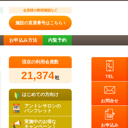
会員様の郵便確認など
施設の直通番号はこちら
お申込み方法
内覧予約
現在の利用会員数
21,374
TEL
社
はじめての方向け
お問合せ
アントレサロンの
パンフレット
実施中のお得な
お申込み
キャンペーン！