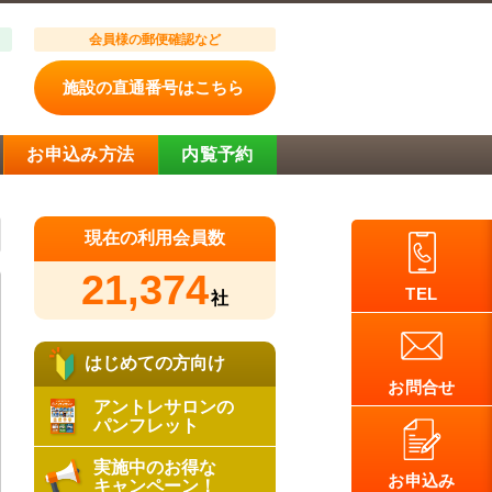
会員様の郵便確認など
施設の直通番号はこちら
お申込み方法
内覧予約
現在の利用会員数
21,374
TEL
社
はじめての方向け
お問合せ
アントレサロンの
パンフレット
実施中のお得な
お申込み
キャンペーン！