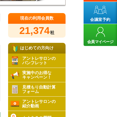
現在の利用会員数
会議室予約
21,374
社
会員マイページ
はじめての方向け
アントレサロンの
パンフレット
実施中のお得な
キャンペーン！
見積もり自動計算
フォーム
アントレサロンの
紹介動画