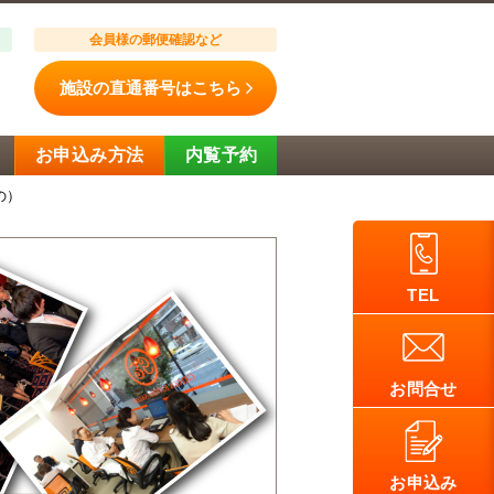
会員様の郵便確認など
施設の直通番号はこちら
お申込み方法
内覧予約
の）
TEL
お問合せ
お申込み