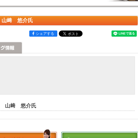
NG 山﨑 悠介氏
シェアする
ING 山﨑 悠介氏