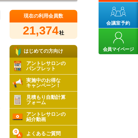
現在の利用会員数
会議室予約
21,374
社
会員マイページ
はじめての方向け
アントレサロンの
パンフレット
実施中のお得な
キャンペーン！
見積もり自動計算
フォーム
アントレサロンの
紹介動画
よくあるご質問