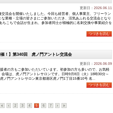
更新日：
2026.06.11
種交流会を開催いたしました。今回も経営者、個人事業主、フリーラン
まな業種・立場の皆さまにご参加いただき、活気あふれる交流会となり
のあちこちで会話が生まれ、参加者同士が積極的に名刺交換や事業紹介を
つづきを読む
開催！】第340回 虎ノ門アントレ交流会
更新日：
2026.06.09
支援者の方もご参加いただいています。初参加の方も多いので、お気軽
会場は、虎ノ門アントレサロンです。日時9月8日（火）18時30分～
場虎ノ門アントレサロン東京都港区虎ノ門1丁目15番10号 名...
つづきを読む
2
3
4
5
6
7