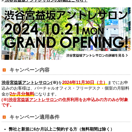
渋谷宮益坂アントレサロンの詳細はこちら！
キャンペーン内容
2024年11月30日（土）
渋谷宮益坂アントレサロン
(※)
を
までにお申
込みのお客様は、
バーチャルオフィス・フリーデスク・個室の月額料
2か月分無料
金が
になります。
(※)
渋谷宮益坂アントレサロン
の住所利用をお申込みの方のみが対象
です。
キャンペーン適用条件
弊社と新規に6か月以上ご契約する方（無料期間は除く）