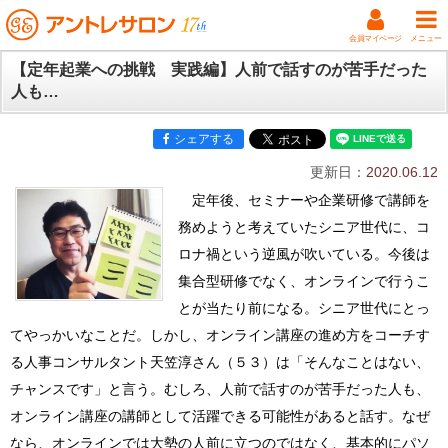
会員マイページ
メニュー
【定年起業への挑戦 実践編】人前で話すのが苦手だった
人も…
シェアする
更新日：
2020.06.12
定年後、セミナーや企業研修で講師を
務めようと考えていたシニア世代に、コ
ロナ禍という逆風が吹いている。今後は
集合型研修でなく、オンラインで行うこ
とが当たり前になる。シニア世代にとっ
てやっかいなことだ。しかし、オンライン講座の進め方をコーチす
る人事コンサルタント天笠淳さん（５３）は「そんなことはない、
チャンスです」と言う。むしろ、人前で話すのが苦手だった人も、
オンライン講座の講師として活躍できる可能性があると話す。なぜ
なら、オンラインでは大勢の人前に立つのではなく、基本的にパソ