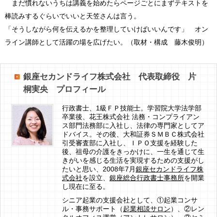
まだ慣れないうちは講義を始めたらページごとにまずテキストを
棒読みするぐらいでいいと天笠さんは言う。
「そうしながら何を伝えるかを整理していけばいいんです」 オン
ライン講師として活躍の場を広げたい。（取材・構成 藤木俊明）
銀座セカンドライフ株式会社 代表取締役 片
桐実央 プロフィール
行政書士、1級ＦＰ技能士。学習院大学法学部
卒業後、花王株式会社 法務・コンプライアン
ス部門法務部に入社し、法律の専門家としてア
ドバイス。その後、大和証券ＳＭＢＣ株式会社
引受審査部に入社し、ＩＰＯ支援を経験した
後、祖母の介護をきっかけに、一生を通じて生
きがいを感じる生活を実現するための支援がし
たいと思い、2008年7月
銀座セカンドライフ株
式会社
を設立、
銀座総合行政書士事務所
を開業
し現在に至る。
シニア起業の支援会社として、①起業コンサ
ル・事務サポート（
起業相談サロン
）、②レン