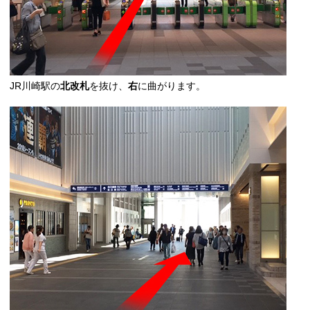
JR川崎駅の
北改札
を抜け、
右
に曲がります。