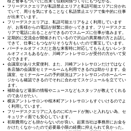
様と食事もついでに出来て信頼関係づくりにもつながる。
フリーデスクエリアが私語禁止エリアと私語可能エリアに分かれ
ていて、周りを気にすることなく私語禁止エリアで集中的に仕事
が出来ています。
フリーデスクエリアは、私語可能エリアをよく利用しています
が、お客様からの電話が頻繁に掛かってきます。フリーデスクエ
リアで電話に出ることができるのでスムーズに仕事が進みます。
定期的に交流会が開催されているので沢山の異業種の方とお話し
できて、仕事にもつながりそうな方もいたので重宝しています。
バーチャルオフィスだと急な来客時に対応してもらえないレンタ
ルオフィスもあるなか、川崎アントレサロンが受付の方がいて安
心できます。
会議室があり大変便利、また、川崎アントレサロンだけではなく
各店舗の会議室セミナールームも利用できるのは助かります。会
議室、セミナールームの予約状況はアントレサロンのホームペー
ジからも確認できるのでそれに合わせてスケジュールを立ててい
ます。
補助金など最新の情報やニュースなどもスタッフが教えてくれる
のでありがたい。
横浜アントレサロンや桜木町アントレサロンもすぐいけるのでよ
く利用しています。
フリーデスクエリアに入るのにICカードが無いと入れない為、セ
キュリティ面でも安心しています。
初期費用なども掛からないのが良い。起業当社は事務所にお金を
かけたくなかったので必要最小限の経費に抑えられて良かった。