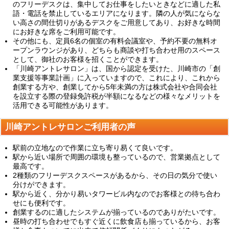
のフリーデスクは、集中してお仕事をしたいときなどに適した私
語・電話を禁止しているエリアになります。隣の人が気にならな
い高さの間仕切りがあるデスクをご用意してあり、お好きな時間
にお好きな席をご利用可能です。
その他にも、定員6名の個室の有料会議室や、予約不要の無料オ
ープンラウンジがあり、どちらも商談や打ち合わせ用のスペース
として、御社のお客様を招くことができます。
「川崎アントレサロン」は、国から認定を受けた、川崎市の「創
業支援等事業計画」に入っていますので、これにより、これから
創業する方や、創業してから5年未満の方は株式会社や合同会社
を設立する際の登録免許税が半額になるなどの様々なメリットを
活用できる可能性があります。
川崎アントレサロンご利用者の声
駅前の立地なので作業に立ち寄り易くて良いです。
駅から近い場所で周囲の環境も整っているので、営業拠点として
最高です。
2種類のフリーデスクスペースがあるから、その日の気分で使い
分けができます。
駅から近く、分かり易いタワービル内なのでお客様との待ち合わ
せにも便利です。
創業するのに適したシステムが揃っているのでありがたいです。
昼時の打ち合わせでもすぐ近くに飲食店も揃っているから、お客