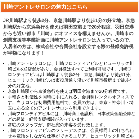
川崎アントレサロンの魅力はこちら
JR川崎駅より徒歩2分、京急川崎駅より徒歩1分の好立地。京急
川崎駅から京浜急行を使えば羽田空港まで20分程度。羽田空港
からも近い都市「川崎」にオフィスを構えませんか。川崎市の
創業支援等事業計画に川崎アントレサロンは入っているので、
入居者の方は、株式会社や合同会社を設立する際の登録免許税
が半額になります！
川崎アントレサロンは、川崎フロンティアビルとヒューリック川
崎ビルの2店舗があり、会員様はすべてご利用可能です。川崎フ
ロンティアビルは川崎駅より徒歩2分、京急川崎駅より徒歩1分。
ヒューリック川崎ビルは市役所通り沿いで川崎市役所まで徒歩4
分の好立地。
京急川崎駅から京浜急行を使えば羽田空港まで20分程度です。
手軽さと利便性を同時に手に入れる、会員制レンタルオフィスで
す。当サロンは初期費用無料で、会員の方は、東京・神奈川・埼
玉にある全てのアントレサロンを利用できます。
川崎フロンティアビルには、川崎商工会議所、日本政策金融公庫な
どの起業・経営支援機関が入っています。
常駐のスタッフが、御社宛の来客を受付致します。
川崎フロンティアビルのフリーデスクは、会員様同士の打ち合わ
せや電話をしながら仕事ができるエリア、ヒューリック川崎ビル