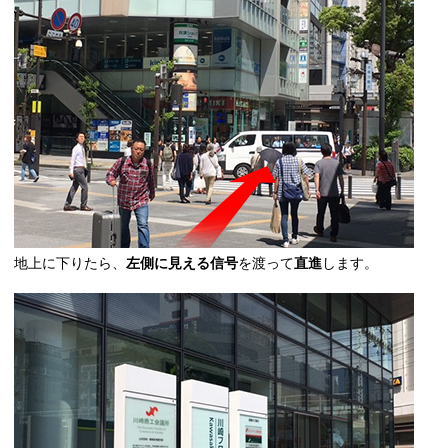
地上に下りたら、
左側に見える信号
を渡って
直進
します。