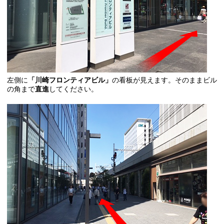
左側に
「川崎フロンティアビル」
の看板が見えます。そのままビル
の角まで
直進
してください。