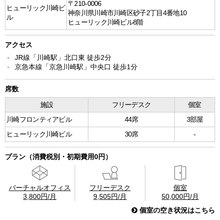
〒210-0006
ヒューリック川崎ビ
神奈川県川崎市川崎区砂子2丁目4番地10
ル
ヒューリック川崎ビル8階
アクセス
JR線「川崎駅」北口東 徒歩2分
京急本線「京急川崎駅」中央口 徒歩1分
席数
施設
フリーデスク
個室
川崎フロンティアビル
44席
3部屋
ヒューリック川崎ビル
30席
-
プラン（消費税別・初期費用0円）
バーチャルオフィス
フリーデスク
個室
3,800円/月
9,505円/月
50,000円/月
個室の空き状況はこちら