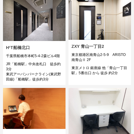
ZXY 青山一丁目2
H¹T船橋北口
東京都港区南青山2-5-9 ARISTO
千葉県船橋市本町5-4-2森ビル4階
南青山Ⅱ 2F
JR「船橋駅」中央改札口 徒歩約
東京メトロ 銀座線 他「青山一丁目
3分
駅」5番出口 から 徒歩 約2分
東武アーバンパークライン(東武野
田線)「船橋駅」徒歩約3分