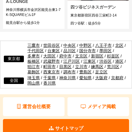
A-LOUNGE
四ツ谷ビジネスガーデン
神奈川県横浜市金沢区能見台東1-7
K-SQUAREビル1F
東京都新宿区四谷三栄町2-14
能見台駅から徒歩1分
四ツ谷駅：徒歩5分
三鷹市
/
世田谷区
/
中央区
/
中野区
/
八王子市
/
北区
/
千代田区
/
台東区
/
品川区
/
国分寺市
/
墨田区
/
多摩市
/
大田区
/
府中市
/
文京区
/
新宿区
/
杉並区
/
東京都
板橋区
/
武蔵野市
/
江戸川区
/
江東区
/
渋谷区
/
港区
/
狛江市
/
町田市
/
目黒区
/
立川市
/
練馬区
/
荒川区
/
葛飾区
/
西東京市
/
調布市
/
豊島区
/
足立区
埼玉県
/
千葉県
/
神奈川県
/
愛知県
/
大阪府
/
京都府
/
全国
岡山県
/
香川県
運営会社概要
メディア掲載
サイトマップ