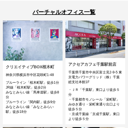
バーチャルオフィス一覧
アクセアカフェ千葉駅前店
クリエイティブBOX桜木町
千葉県千葉市中央区富士見2-9-5 東
神奈川県横浜市中区花咲町1-48
京電力パワーグリッド（株）千葉
総支社本館1F
ブルーライン「桜木町駅」徒歩1分
JR線「桜木町駅」徒歩2分
・ＪＲ「千葉駅」東口より徒歩５
みなとみらい線「馬車道駅」徒歩8
分
分
・千葉都市モノレール「栄町駅」
ブルーライン「関内駅」徒歩9分
みゆき通り・栄町東通り出口より
みなとみらい線「みなとみらい
徒歩５分
駅」徒歩18分
・京成千葉線「京成千葉駅」東口
より徒歩５分