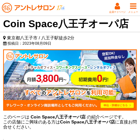
会員マイページ
メニュー
Coin Space八王子オーパ店
東京都八王子市 / 八王子駅徒歩2分
投稿日：
2023年08月09日
このページは
Coin Space八王子オーパ店
の紹介ページです。
この店舗にご興味のある方は
Coin Space八王子オーパ店
に直接お問
合せください。