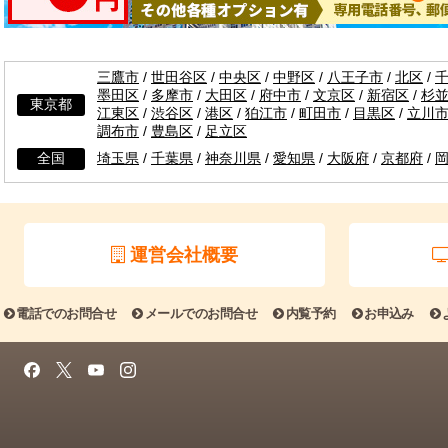
三鷹市
/
世田谷区
/
中央区
/
中野区
/
八王子市
/
北区
/
墨田区
/
多摩市
/
大田区
/
府中市
/
文京区
/
新宿区
/
杉
東京都
江東区
/
渋谷区
/
港区
/
狛江市
/
町田市
/
目黒区
/
立川
調布市
/
豊島区
/
足立区
全国
埼玉県
/
千葉県
/
神奈川県
/
愛知県
/
大阪府
/
京都府
/
運営会社概要
電話でのお問合せ
メールでのお問合せ
内覧予約
お申込み