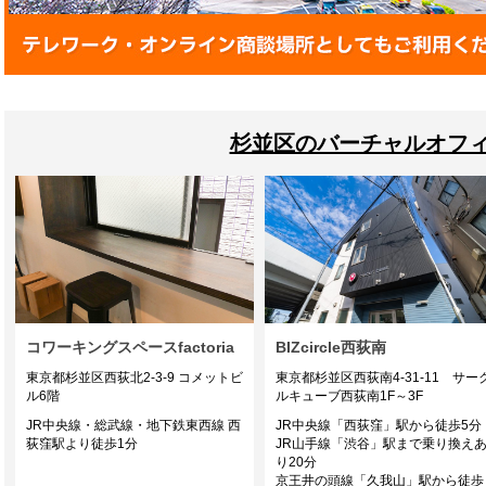
杉並区のバーチャルオフ
コワーキングスペースfactoria
BIZcircle西荻南
東京都杉並区西荻北2-3-9 コメットビ
東京都杉並区西荻南4-31-11 サー
ル6階
ルキューブ西荻南1F～3F
JR中央線・総武線・地下鉄東西線 西
JR中央線「西荻窪」駅から徒歩5分
荻窪駅より徒歩1分
JR山手線「渋谷」駅まで乗り換え
り20分
京王井の頭線「久我山」駅から徒歩