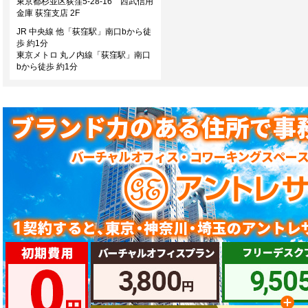
東京都杉並区荻窪5-28-16 西武信用
金庫 荻窪支店 2F
JR 中央線 他「荻窪駅」南口bから徒
歩 約1分
東京メトロ 丸ノ内線「荻窪駅」南口
bから徒歩 約1分