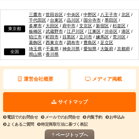
三鷹市
/
世田谷区
/
中央区
/
中野区
/
八王子市
/
北区
/
千代田区
/
台東区
/
品川区
/
国分寺市
/
墨田区
/
多摩市
/
大田区
/
府中市
/
文京区
/
新宿区
/
杉並区
/
東京都
板橋区
/
武蔵野市
/
江戸川区
/
江東区
/
渋谷区
/
港区
/
狛江市
/
町田市
/
目黒区
/
立川市
/
練馬区
/
荒川区
/
葛飾区
/
西東京市
/
調布市
/
豊島区
/
足立区
埼玉県
/
千葉県
/
神奈川県
/
愛知県
/
大阪府
/
京都府
/
全国
岡山県
/
香川県
運営会社概要
メディア掲載
サイトマップ
電話でのお問合せ
メールでのお問合せ
内覧予約
お申込み
よくあるご質問
特定商取引法に基づく表記
ページトップへ