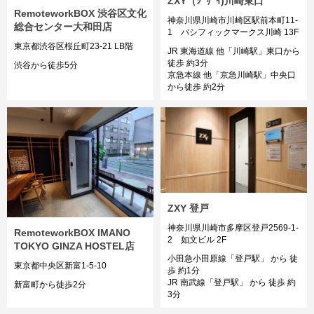
ZXY（ｼﾞｻﾞｲ)川崎東口
RemoteworkBOX 渋谷区文化
神奈川県川崎市川崎区駅前本町11-
総合センター大和田店
1 パシフィックマークス川崎 13F
東京都渋谷区桜丘町23-21 LB階
JR 東海道線 他「川崎駅」東口から
徒歩 約3分
渋谷から徒歩5分
京急本線 他「京急川崎駅」中央口
から徒歩 約2分
ZXY 登戸
神奈川県川崎市多摩区登戸2569-1-
RemoteworkBOX IMANO
2 如文ビル 2F
TOKYO GINZA HOSTEL店
小田急小田原線「登戸駅」 から 徒
東京都中央区新富1-5-10
歩 約1分
JR 南武線「登戸駅」 から 徒歩 約
新富町から徒歩2分
3分