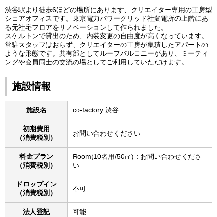
渋谷駅より徒歩6ほどの場所にあります、クリエイター専用の工房型
シェアオフィスです。東京電力パワーグリッド社変電所の上階にあ
る元社宅フロアをリノベーションして作られました。
スケルトンで貸出のため、内装変更の自由度が高くなっています。
常駐スタッフはおらず、クリエイターの工房が集積したアパートの
ような形態です。共有部としてルーフバルコニーがあり、ミーティ
ングや会員同士の交流の場としてご利用していただけます。
施設情報
施設名
co-factory 渋谷
初期費用
お問い合わせください
（消費税別）
料金プラン
Room(10名用/50㎡)：お問い合わせくださ
（消費税別）
い
ドロップイン
不可
（消費税別）
法人登記
可能