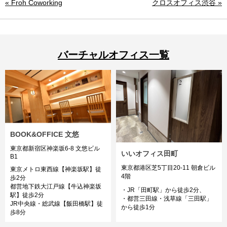
« Froh Coworking
クロスオフィス渋谷 »
バーチャルオフィス一覧
BOOK&OFFICE 文悠
東京都新宿区神楽坂6-8 文悠ビル
いいオフィス田町
B1
東京都港区芝5丁目20-11 朝倉ビル
東京メトロ東西線【神楽坂駅】徒
4階
歩2分
都営地下鉄大江戸線【牛込神楽坂
・JR「田町駅」から徒歩2分、
駅】徒歩2分
・都営三田線・浅草線「三田駅」
JR中央線・総武線【飯田橋駅】徒
から徒歩1分
歩8分