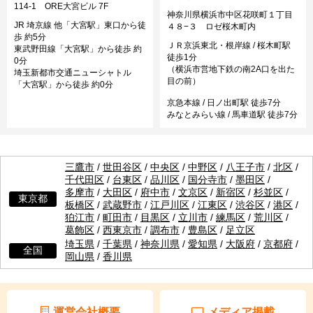
114-1 ORE大宮ビル 7F
神奈川県横浜市中区花咲町１丁目
JR 埼京線 他「大宮駅」東口から徒
４８−３ ロゼ桜木町内
歩 約5分
ＪＲ京浜東北・根岸線 / 桜木町駅
東武野田線「大宮駅」から徒歩 約
徒歩1分
0分
（横浜市営地下鉄の南2A口を出た
埼玉新都市交通ニューシャトル
目の前）
「大宮駅」から徒歩 約0分
京急本線 / 日ノ出町駅 徒歩7分
みなとみらい線 / 馬車道駅 徒歩7分
三鷹市
/
世田谷区
/
中央区
/
中野区
/
八王子市
/
北区
/
千代田区
/
台東区
/
品川区
/
国分寺市
/
墨田区
/
多摩市
/
大田区
/
府中市
/
文京区
/
新宿区
/
杉並区
/
東京都
板橋区
/
武蔵野市
/
江戸川区
/
江東区
/
渋谷区
/
港区
/
狛江市
/
町田市
/
目黒区
/
立川市
/
練馬区
/
荒川区
/
葛飾区
/
西東京市
/
調布市
/
豊島区
/
足立区
埼玉県
/
千葉県
/
神奈川県
/
愛知県
/
大阪府
/
京都府
/
全国
岡山県
/
香川県
運営会社概要
メディア掲載