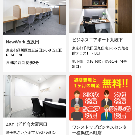
ビジネスエアポート九段下
NewWork 五反田
東京都千代田区九段南1-6-5 九段会
東京都品川区西五反田1-3-8 五反田
館テラス1F・B1F
PLACE 9F
地下鉄「九段下駅」徒歩1分（4番
反田駅 西口 徒歩2分
出口）
ZXY（ｼﾞｻﾞｲ)大宮東口
ワンストップビジネスセンタ
ー横浜桜木町店
埼玉県さいたま市大宮区宮町1-