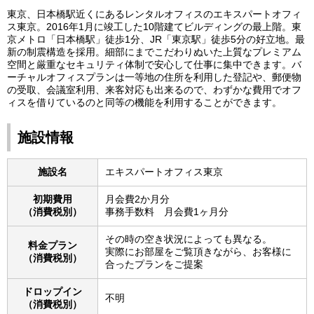
東京、日本橋駅近くにあるレンタルオフィスのエキスパートオフィ
ス東京。2016年1月に竣工した10階建てビルディングの最上階。東
京メトロ「日本橋駅」徒歩1分、JR「東京駅」徒歩5分の好立地。最
新の制震構造を採用。細部にまでこだわりぬいた上質なプレミアム
空間と厳重なセキュリティ体制で安心して仕事に集中できます。バ
ーチャルオフィスプランは一等地の住所を利用した登記や、郵便物
の受取、会議室利用、来客対応も出来るので、わずかな費用でオフ
ィスを借りているのと同等の機能を利用することができます。
施設情報
施設名
エキスパートオフィス東京
初期費用
月会費2か月分
（消費税別）
事務手数料 月会費1ヶ月分
その時の空き状況によっても異なる。
料金プラン
実際にお部屋をご覧頂きながら、お客様に
（消費税別）
合ったプランをご提案
ドロップイン
不明
（消費税別）