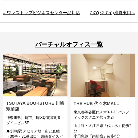
« ワンストップビジネスセンター品川店
ZXY(ジザイ)池袋東口 »
バーチャルオフィス一覧
TSUTAYA BOOKSTORE 川崎
THE HUB 代々木MALL
駅前店
東京都渋谷区代々木3-1-11パシフ
ィックスクエア代々木2F
神奈川県川崎市川崎区駅前本町8
ダイスビル5F
山手線・大江戸線「代々木」徒歩7
分
JR川崎駅 アゼリア地下街と直結
小田急線「南新宿」徒歩6分
（30番・31番出口）川崎ダイスビ