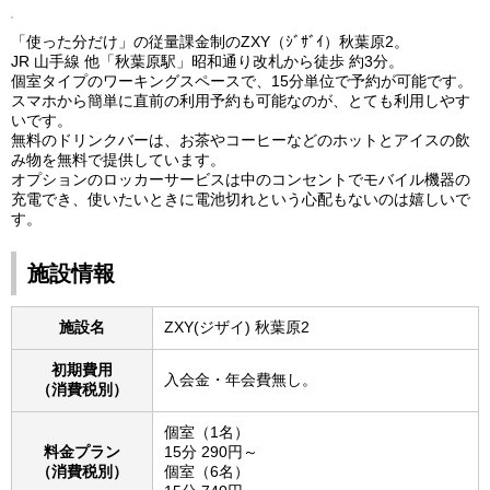
「使った分だけ」の従量課金制のZXY（ｼﾞｻﾞｲ）秋葉原2。
JR 山手線 他「秋葉原駅」昭和通り改札から徒歩 約3分。
個室タイプのワーキングスペースで、15分単位で予約が可能です。
スマホから簡単に直前の利用予約も可能なのが、とても利用しやす
いです。
無料のドリンクバーは、お茶やコーヒーなどのホットとアイスの飲
み物を無料で提供しています。
オプションのロッカーサービスは中のコンセントでモバイル機器の
充電でき、使いたいときに電池切れという心配もないのは嬉しいで
す。
施設情報
施設名
ZXY(ジザイ) 秋葉原2
初期費用
入会金・年会費無し。
（消費税別）
個室（1名）
料金プラン
15分 290円～
（消費税別）
個室（6名）