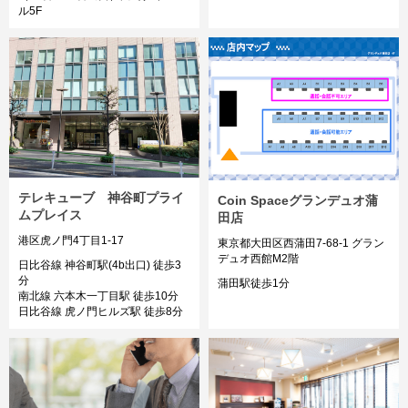
ル5F
テレキューブ 神谷町プライ
Coin Spaceグランデュオ蒲
ムプレイス
田店
港区虎ノ門4丁目1-17
東京都大田区西蒲田7-68-1 グラン
デュオ西館M2階
日比谷線 神谷町駅(4b出口) 徒歩3
分
蒲田駅徒歩1分
南北線 六本木一丁目駅 徒歩10分
日比谷線 虎ノ門ヒルズ駅 徒歩8分