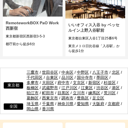
RemoteworkBOX PaO Work
いいオフィス入谷 by ベッセ
西新宿
ルイン上野入谷駅前
東京都新宿区西新宿3-5-3
東京都台東区入谷1丁目25番6号
都庁前から徒歩6分
東京メトロ日比谷線「入谷駅」か
ら徒歩1分
三鷹市
/
世田谷区
/
中央区
/
中野区
/
八王子市
/
北区
/
千代田区
/
台東区
/
品川区
/
国分寺市
/
墨田区
/
多摩市
/
大田区
/
府中市
/
文京区
/
新宿区
/
杉並区
/
東京都
板橋区
/
武蔵野市
/
江戸川区
/
江東区
/
渋谷区
/
港区
/
狛江市
/
町田市
/
目黒区
/
立川市
/
練馬区
/
荒川区
/
葛飾区
/
西東京市
/
調布市
/
豊島区
/
足立区
埼玉県
/
千葉県
/
神奈川県
/
愛知県
/
大阪府
/
京都府
/
全国
岡山県
/
香川県