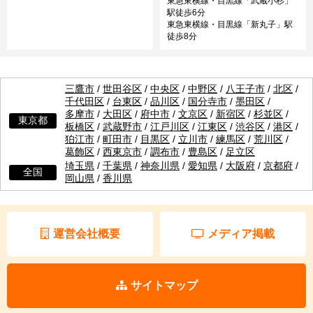
東急東横線・目黒線「武蔵小杉」
駅徒歩6分
東急東横線・目黒線「新丸子」駅
徒歩8分
三鷹市
/
世田谷区
/
中央区
/
中野区
/
八王子市
/
北区
/
千代田区
/
台東区
/
品川区
/
国分寺市
/
墨田区
/
多摩市
/
大田区
/
府中市
/
文京区
/
新宿区
/
杉並区
/
東京都
板橋区
/
武蔵野市
/
江戸川区
/
江東区
/
渋谷区
/
港区
/
狛江市
/
町田市
/
目黒区
/
立川市
/
練馬区
/
荒川区
/
葛飾区
/
西東京市
/
調布市
/
豊島区
/
足立区
埼玉県
/
千葉県
/
神奈川県
/
愛知県
/
大阪府
/
京都府
/
全国
岡山県
/
香川県
運営会社概要
メディア掲載
サイトマップ