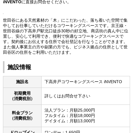
iNVENTO
に直接お問合せください。
世田谷にある天然素材の「木」にこだわった、落ち着いた空間で集
中してお仕事していただけるコワーキングスペースです。京王線・
世田谷線の下高井戸駅北口徒歩30秒の好立地、商店街の真ん中に位
置し、安心して利用でき、便利で快適なコワーキングスペースで
す。契約後にお伝えする住所で会社登記を行なうことができます。
また個人事業主の方や副業の方でも、ビジネス拠点の住所として世
田谷区の住所をご利用いただけます。
施設情報
施設名
下高井戸コワーキングスペース iNVENTO
初期費用
詳しくはお問合せ下さい
（消費税別）
法人プラン：月額25,000円
料金プラン
フルタイム：月額18,000円
（消費税別）
デイタイム：月額13,000円
ドロップイン
ワンデー：1,650円