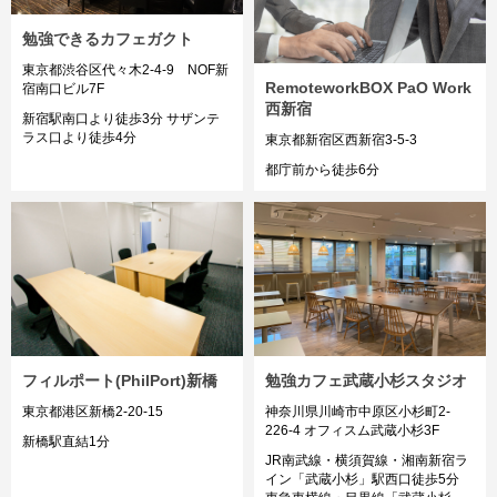
勉強できるカフェガクト
東京都渋谷区代々木2-4-9 NOF新
RemoteworkBOX PaO Work
宿南口ビル7F
西新宿
新宿駅南口より徒歩3分 サザンテ
ラス口より徒歩4分
東京都新宿区西新宿3-5-3
都庁前から徒歩6分
フィルポート(PhilPort)新橋
勉強カフェ武蔵小杉スタジオ
東京都港区新橋2-20-15
神奈川県川崎市中原区小杉町2-
226-4 オフィスム武蔵小杉3F
新橋駅直結1分
JR南武線・横須賀線・湘南新宿ラ
イン「武蔵小杉」駅西口徒歩5分