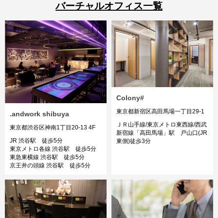
バーチャルオフィス一覧
Colony#
東京都新宿区高田馬場一丁目29-1
.andwork shibuya
ＪＲ山手線/東京メトロ東西線/西武
東京都渋谷区神南1丁目20-13 4F
新宿線「高田馬場」駅 戸山口(JR
JR 渋谷駅 徒歩5分
東側)徒歩3分
東京メトロ各線 渋谷駅 徒歩5分
東急東横線 渋谷駅 徒歩5分
京王井の頭線 渋谷駅 徒歩5分