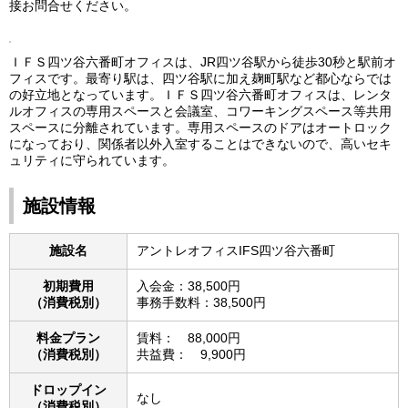
接お問合せください。
ＩＦＳ四ツ谷六番町オフィスは、JR四ツ谷駅から徒歩30秒と駅前オ
フィスです。最寄り駅は、四ツ谷駅に加え麹町駅など都心ならでは
の好立地となっています。ＩＦＳ四ツ谷六番町オフィスは、レンタ
ルオフィスの専用スペースと会議室、コワーキングスペース等共用
スペースに分離されています。専用スペースのドアはオートロック
になっており、関係者以外入室することはできないので、高いセキ
ュリティに守られています。
施設情報
施設名
アントレオフィスIFS四ツ谷六番町
初期費用
入会金：38,500円
（消費税別）
事務手数料：38,500円
料金プラン
賃料： 88,000円
（消費税別）
共益費： 9,900円
ドロップイン
なし
（消費税別）