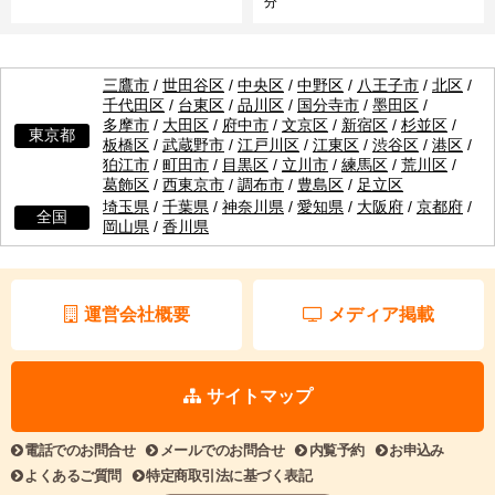
分
三鷹市
/
世田谷区
/
中央区
/
中野区
/
八王子市
/
北区
/
千代田区
/
台東区
/
品川区
/
国分寺市
/
墨田区
/
多摩市
/
大田区
/
府中市
/
文京区
/
新宿区
/
杉並区
/
東京都
板橋区
/
武蔵野市
/
江戸川区
/
江東区
/
渋谷区
/
港区
/
狛江市
/
町田市
/
目黒区
/
立川市
/
練馬区
/
荒川区
/
葛飾区
/
西東京市
/
調布市
/
豊島区
/
足立区
埼玉県
/
千葉県
/
神奈川県
/
愛知県
/
大阪府
/
京都府
/
全国
岡山県
/
香川県
運営会社概要
メディア掲載
サイトマップ
電話でのお問合せ
メールでのお問合せ
内覧予約
お申込み
よくあるご質問
特定商取引法に基づく表記