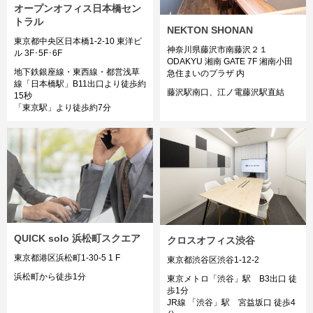
オープンオフィス日本橋セン
トラル
NEKTON SHONAN
東京都中央区日本橋1-2-10 東洋ビ
神奈川県藤沢市南藤沢２１
ル 3F･5F･6F
ODAKYU 湘南 GATE 7F 湘南小田
地下鉄銀座線・東西線・都営浅草
急住まいのプラザ 内
線「日本橋駅」B11出口より徒歩約
藤沢駅南口、江ノ電藤沢駅直結
15秒
「東京駅」より徒歩約7分
QUICK solo 浜松町スクエア
クロスオフィス渋谷
東京都港区浜松町1-30-5 1 F
東京都渋谷区渋谷1-12-2
浜松町から徒歩1分
東京メトロ「渋谷」駅 B3出口 徒
歩1分
JR線 「渋谷」駅 宮益坂口 徒歩4