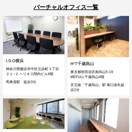
バーチャルオフィス一覧
I.S.O横浜
H¹T千歳烏山
神奈川県横浜市中区元浜町３丁目
東京都世田谷区南烏山5-19
２１−２ ヘリオス関内ビル4階
MEFULL千歳烏山4階
馬車道駅 徒歩3分
京王線「千歳烏山」駅 南口改札徒
歩2分