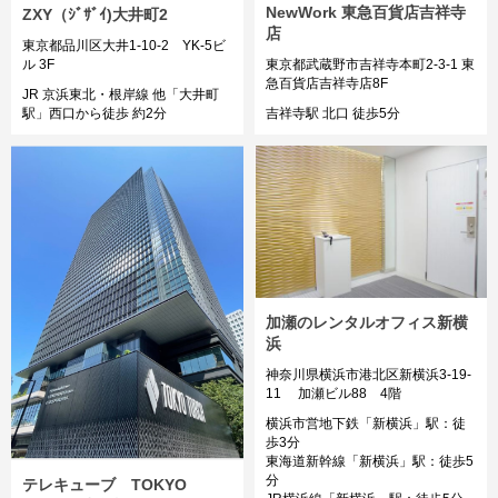
NewWork 東急百貨店吉祥寺
ZXY（ｼﾞｻﾞｲ)大井町2
店
東京都品川区大井1-10-2 YK-5ビ
ル 3F
東京都武蔵野市吉祥寺本町2-3-1 東
急百貨店吉祥寺店8F
JR 京浜東北・根岸線 他「大井町
駅」西口から徒歩 約2分
吉祥寺駅 北⼝ 徒歩5分
加瀬のレンタルオフィス新横
浜
神奈川県横浜市港北区新横浜3-19-
11 加瀬ビル88 4階
横浜市営地下鉄「新横浜」駅：徒
歩3分
東海道新幹線「新横浜」駅：徒歩5
分
テレキューブ TOKYO