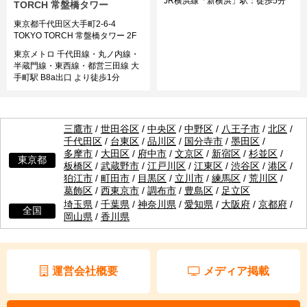
JR横浜線「新横浜」駅：徒歩5分
TORCH 常盤橋タワー
東京都千代田区大手町2-6-4
TOKYO TORCH 常盤橋タワー 2F
東京メトロ 千代田線・丸ノ内線・
半蔵門線・東西線・都営三田線 大
手町駅 B8a出口 より徒歩1分
三鷹市
/
世田谷区
/
中央区
/
中野区
/
八王子市
/
北区
/
千代田区
/
台東区
/
品川区
/
国分寺市
/
墨田区
/
多摩市
/
大田区
/
府中市
/
文京区
/
新宿区
/
杉並区
/
東京都
板橋区
/
武蔵野市
/
江戸川区
/
江東区
/
渋谷区
/
港区
/
狛江市
/
町田市
/
目黒区
/
立川市
/
練馬区
/
荒川区
/
葛飾区
/
西東京市
/
調布市
/
豊島区
/
足立区
埼玉県
/
千葉県
/
神奈川県
/
愛知県
/
大阪府
/
京都府
/
全国
岡山県
/
香川県
運営会社概要
メディア掲載