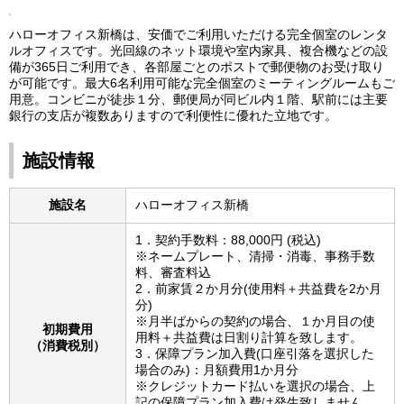
ハローオフィス新橋は、安価でご利用いただける完全個室のレンタ
ルオフィスです。光回線のネット環境や室内家具、複合機などの設
備が365日ご利用でき、各部屋ごとのポストで郵便物のお受け取り
が可能です。最大6名利用可能な完全個室のミーティングルームもご
用意。コンビニが徒歩１分、郵便局が同ビル内１階、駅前には主要
銀行の支店が複数ありますので利便性に優れた立地です。
施設情報
施設名
ハローオフィス新橋
1．契約手数料：88,000円 (税込)
※ネームプレート、清掃・消毒、事務手数
料、審査料込
2．前家賃２か月分(使用料＋共益費を2か月
分)
※月半ばからの契約の場合、１か月目の使
初期費用
用料＋共益費は日割り計算を致します。
（消費税別）
3．保障プラン加入費(口座引落を選択した
場合のみ)：月額費用1か月分
※クレジットカード払いを選択の場合、上
記の保障プラン加入費は発生致しません。