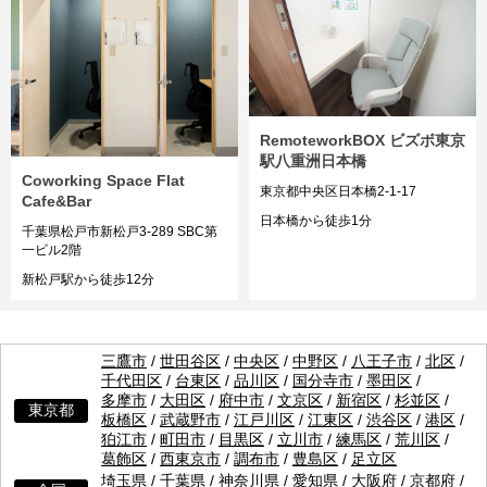
RemoteworkBOX ビズボ東京
駅八重洲日本橋
Coworking Space Flat
東京都中央区日本橋2-1-17
Cafe&Bar
日本橋から徒歩1分
千葉県松戸市新松戸3-289 SBC第
一ビル2階
新松戸駅から徒歩12分
三鷹市
/
世田谷区
/
中央区
/
中野区
/
八王子市
/
北区
/
千代田区
/
台東区
/
品川区
/
国分寺市
/
墨田区
/
多摩市
/
大田区
/
府中市
/
文京区
/
新宿区
/
杉並区
/
東京都
板橋区
/
武蔵野市
/
江戸川区
/
江東区
/
渋谷区
/
港区
/
狛江市
/
町田市
/
目黒区
/
立川市
/
練馬区
/
荒川区
/
葛飾区
/
西東京市
/
調布市
/
豊島区
/
足立区
埼玉県
/
千葉県
/
神奈川県
/
愛知県
/
大阪府
/
京都府
/