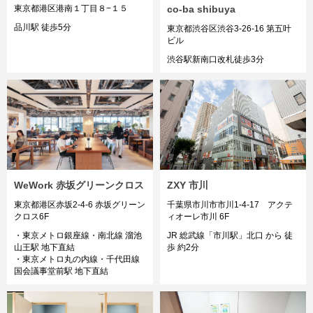
東京都港区港南１丁目８−１５
co-ba shibuya
品川駅 徒歩5分
東京都渋谷区渋谷3-26-16 第五叶
ビル
渋谷駅新南口改札徒歩3分
ZXY 市川
WeWork 赤坂グリーンクロス
千葉県市川市市川1-4-17 アクテ
東京都港区赤坂2-4-6 赤坂グリーン
ィオーレ市川 6F
クロス6F
JR 総武線「市川駅」北口 から 徒
・東京メトロ銀座線・南北線 溜池
歩 約2分
山王駅 地下直結
・東京メトロ丸の内線・千代田線
国会議事堂前駅 地下直結