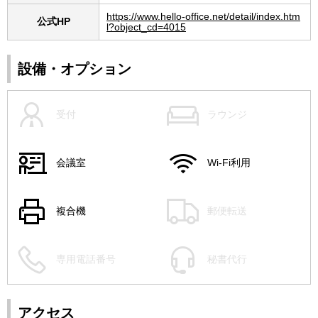
https://www.hello-office.net/detail/index.htm
公式HP
l?object_cd=4015
設備・オプション
受付
ラウンジ
会議室
Wi-Fi利用
複合機
郵便転送
専用電話番号
秘書代行
アクセス