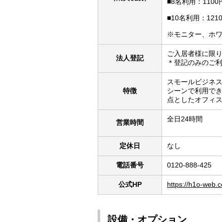
■8名利用：1100
■10名利用：121
※モニター、ホ
ご入居者様に限
法人登記
＊登記のみのご
スモールビジネ
特徴
シーンで利用で
点としたオフィ
全日24時間
営業時間
定休日
なし
電話番号
0120-888-425
公式HP
https://h1o-web.c
設備・オプション