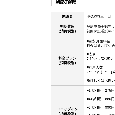
施設情報
施設名
H¹O渋谷三丁目
初期費用
契約事務手数料：
（消費税別）
初回保証委託料：
■目安月額料金
料金は要お問い
■広さ
料金プラン
7.10㎡～52.35㎡
（消費税別）
■利用人数
2〜17名まで、
※詳しくはお問
■1名利用：275
■4名利用：880
■6名利用：990
ドロップイン
（消費税別）