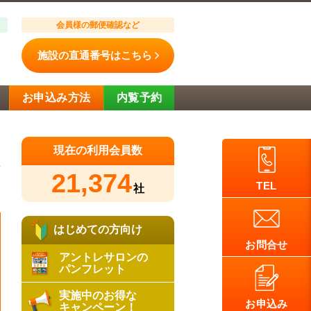
会員様の郵便確認など
施設の直通番号はこちら
お申込み方法
内覧予約
現在の利用会員数
21,374
TEL
社
はじめての方向け
お問合せ
アントレサロンの
パンフレット
実施中のお得な
お申込み
キャンペーン！