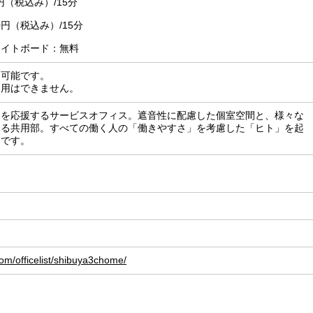
円（税込み）/15分
0円（税込み）/15分
ワイトボード：無料
り可能です。
利用はできません。
スを応援するサービスオフィス。遮音性に配慮した個室空間と、様々な
きる共用部。すべての働く人の「働きやすさ」を考慮した「ヒト」を起
スです。
om/officelist/shibuya3chome/