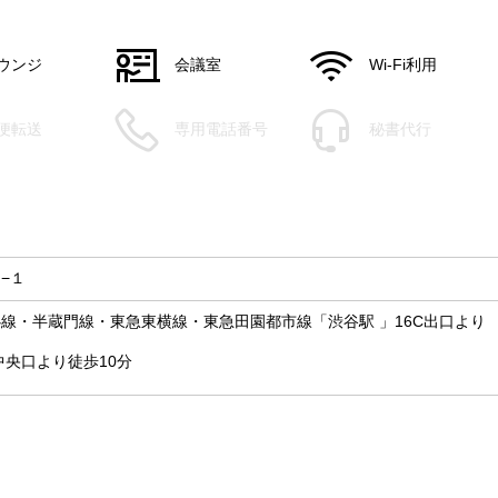
ウンジ
会議室
Wi-Fi利用
便転送
専用電話番号
秘書代行
−１
線・半蔵門線・東急東横線・東急田園都市線「渋谷駅 」16C出口より
中央口より徒歩10分