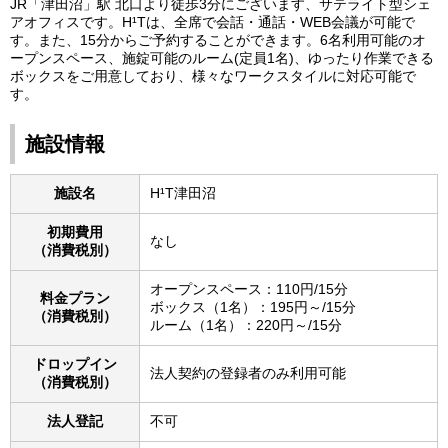
JR「津田沼」駅 北口より徒歩3分にございます、サテライト型シェ
アオフィスです。H¹Tは、全席で会話・通話・WEB会議が可能で
す。また、15分からご予約することができます。6名利用可能のオ
ープンスペース、施錠可能のルーム(定員1名)、ゆったり作業できる
ボックスをご用意しており、様々なワークスタイルに対応可能で
す。
施設情報
施設名
H¹T津田沼
初期費用
なし
（消費税別）
オープンスペース：110円/15分
料金プラン
ボックス（1名）：195円～/15分
（消費税別）
ルーム（1名）：220円～/15分
ドロップイン
法人契約の登録者のみ利用可能
（消費税別）
法人登記
不可