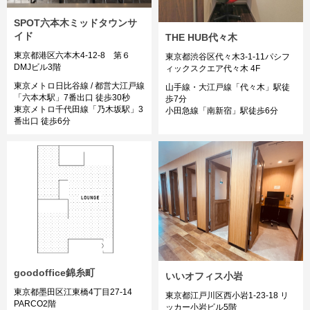
SPOT六本木ミッドタウンサ
イド
THE HUB代々木
東京都港区六本木4-12-8 第６
東京都渋谷区代々木3-1-11パシフ
DMJビル3階
ィックスクエア代々木 4F
東京メトロ日比谷線 / 都営大江戸線
山手線・大江戸線「代々木」駅徒
「六本木駅」7番出口 徒歩30秒
歩7分
東京メトロ千代田線「乃木坂駅」3
小田急線「南新宿」駅徒歩6分
番出口 徒歩6分
goodoffice錦糸町
いいオフィス小岩
東京都墨田区江東橋4丁目27-14
東京都江戸川区西小岩1-23-18 リ
PARCO2階
ッカー小岩ビル5階