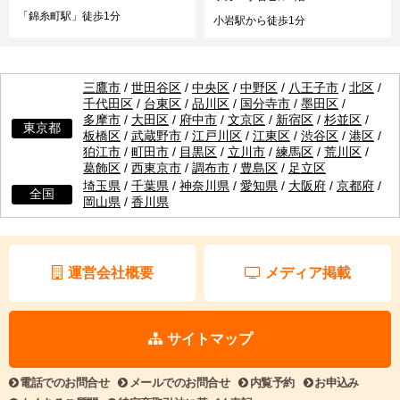
「錦糸町駅」徒歩1分
小岩駅から徒歩1分
三鷹市
/
世田谷区
/
中央区
/
中野区
/
八王子市
/
北区
/
千代田区
/
台東区
/
品川区
/
国分寺市
/
墨田区
/
多摩市
/
大田区
/
府中市
/
文京区
/
新宿区
/
杉並区
/
東京都
板橋区
/
武蔵野市
/
江戸川区
/
江東区
/
渋谷区
/
港区
/
狛江市
/
町田市
/
目黒区
/
立川市
/
練馬区
/
荒川区
/
葛飾区
/
西東京市
/
調布市
/
豊島区
/
足立区
埼玉県
/
千葉県
/
神奈川県
/
愛知県
/
大阪府
/
京都府
/
全国
岡山県
/
香川県
運営会社概要
メディア掲載
サイトマップ
電話でのお問合せ
メールでのお問合せ
内覧予約
お申込み