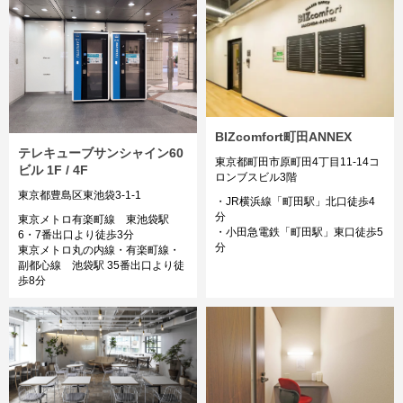
BIZcomfort町田ANNEX
テレキューブサンシャイン60
東京都町田市原町田4丁目11-14コ
ビル 1F / 4F
ロンブスビル3階
東京都豊島区東池袋3-1-1
・JR横浜線「町田駅」北口徒歩4
分
東京メトロ有楽町線 東池袋駅
・小田急電鉄「町田駅」東口徒歩5
6・7番出口より徒歩3分
分
東京メトロ丸の内線・有楽町線・
副都心線 池袋駅 35番出口より徒
歩8分