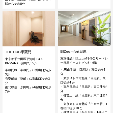
駅から徒歩8分
BIZcomfort目黒
THE HUB半蔵門
東京都品川区上⼤崎3-5-2 リードシ
東京都千代田区平河町1-3-6
ー目黒イーストビル5・6階
BIZMARKS 麹町2,3,5,6F
・JR山手線「目黒駅」東口徒歩4
半蔵門線「半蔵門」(1番出口)徒歩
分
3分
・東京メトロ南北線「目黒駅」東
有楽町線「麹町」(1番出口)徒歩3
口徒歩4 分
分
・東急目黒線「目黒駅」東口徒歩4
南北線他「永田町」(4番出口)徒歩
分
7分
・都営三田線「目黒駅」東口徒歩4
分
・東京メトロ南北線「白金台駅」1
番出口徒歩10 分
・都営三田線「白金台駅」1番出口