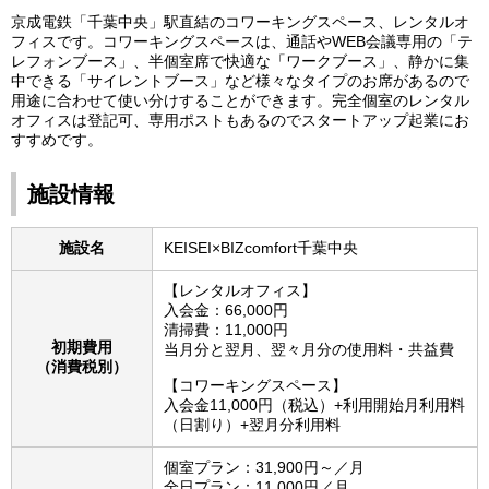
京成電鉄「千葉中央」駅直結のコワーキングスペース、レンタルオ
フィスです。コワーキングスペースは、通話やWEB会議専用の「テ
レフォンブース」、半個室席で快適な「ワークブース」、静かに集
中できる「サイレントブース」など様々なタイプのお席があるので
用途に合わせて使い分けすることができます。完全個室のレンタル
オフィスは登記可、専用ポストもあるのでスタートアップ起業にお
すすめです。
施設情報
施設名
KEISEI×BIZcomfort千葉中央
【レンタルオフィス】
入会金：66,000円
清掃費：11,000円
初期費用
当月分と翌月、翌々月分の使用料・共益費
（消費税別）
【コワーキングスペース】
入会金11,000円（税込）+利用開始月利用料
（日割り）+翌月分利用料
個室プラン：31,900円～／月
全日プラン：11,000円／月