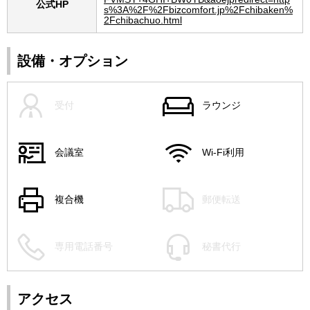
公式HP
s%3A%2F%2Fbizcomfort.jp%2Fchibaken%
2Fchibachuo.html
設備・オプション
受付
ラウンジ
会議室
Wi-Fi利用
複合機
郵便転送
専用電話番号
秘書代行
アクセス