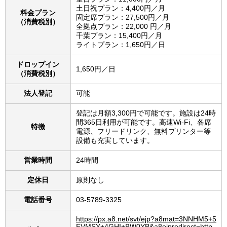
土日祝プラン：4,400円／月
料金プラン
固定席プラン：27,500円／月
（消費税別）
全拠点プラン：22,000 円／月
千葉プラン：15,400円／月
ライトプラン：1,650円／日
ドロップイン
1,650円／日
（消費税別）
法人登記
可能
登記は月額3,300円で可能です。施設は24時
間365日利用が可能です。高速Wi-Fi、各席
特徴
電源、フリードリンク、無料プリンター等
設備も充実しています。
営業時間
24時間
定休日
原則なし
電話番号
03-5789-3325
https://px.a8.net/svt/ejp?a8mat=3NNHM5+5
FVMSY+4GHI+BW0YB&a8ejpredirect=http