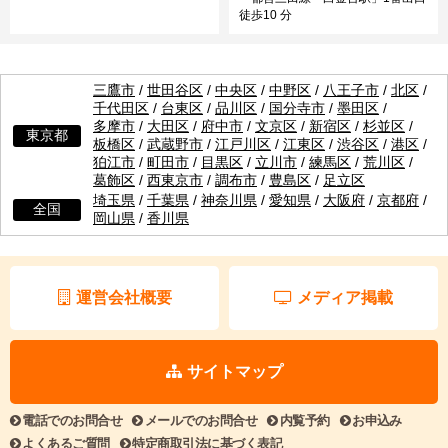
徒歩10 分
三鷹市
/
世田谷区
/
中央区
/
中野区
/
八王子市
/
北区
/
千代田区
/
台東区
/
品川区
/
国分寺市
/
墨田区
/
多摩市
/
大田区
/
府中市
/
文京区
/
新宿区
/
杉並区
/
東京都
板橋区
/
武蔵野市
/
江戸川区
/
江東区
/
渋谷区
/
港区
/
狛江市
/
町田市
/
目黒区
/
立川市
/
練馬区
/
荒川区
/
葛飾区
/
西東京市
/
調布市
/
豊島区
/
足立区
埼玉県
/
千葉県
/
神奈川県
/
愛知県
/
大阪府
/
京都府
/
全国
岡山県
/
香川県
運営会社概要
メディア掲載
サイトマップ
電話でのお問合せ
メールでのお問合せ
内覧予約
お申込み
よくあるご質問
特定商取引法に基づく表記