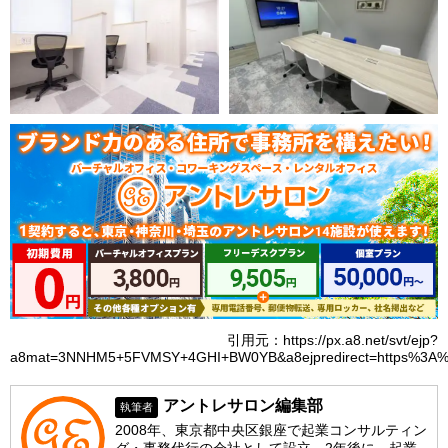
引用元：https://px.a8.net/svt/ejp?
a8mat=3NNHM5+5FVMSY+4GHI+BW0YB&a8ejpredirect=https%3A%2F
アントレサロン編集部
執筆者
2008年、東京都中央区銀座で起業コンサルティン