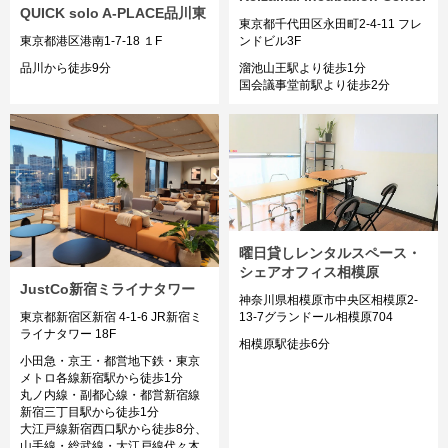
QUICK solo A-PLACE品川東
東京都千代田区永田町2-4-11 フレ
ンドビル3F
東京都港区港南1-7-18 １F
溜池山王駅より徒歩1分
品川から徒歩9分
国会議事堂前駅より徒歩2分
曜日貸しレンタルスペース・
シェアオフィス相模原
JustCo新宿ミライナタワー
神奈川県相模原市中央区相模原2-
13-7グランドール相模原704
東京都新宿区新宿 4-1-6 JR新宿ミ
ライナタワー 18F
相模原駅徒歩6分
小田急・京王・都営地下鉄・東京
メトロ各線新宿駅から徒歩1分
丸ノ内線・副都心線・都営新宿線
新宿三丁目駅から徒歩1分
大江戸線新宿西口駅から徒歩8分、
山手線・総武線・大江戸線代々木