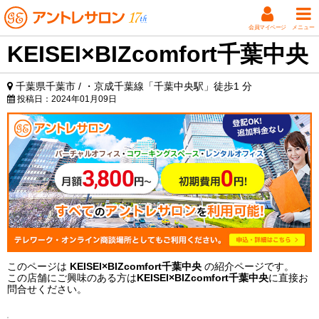
会員マイページ
メニュー
KEISEI×BIZcomfort千葉中央
千葉県千葉市 / ・京成千葉線「千葉中央駅」徒歩1 分
投稿日：
2024年01月09日
このページは
KEISEI×BIZcomfort千葉中央
の紹介ページです。
この店舗にご興味のある方は
KEISEI×BIZcomfort千葉中央
に直接お
問合せください。