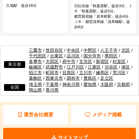
久地駅 徒歩18分
日比谷線「秋葉原駅」徒歩3分、Ｊ
Ｒ「秋葉原駅」徒歩5分、
都営新宿線「岩本町駅」徒歩4分、
ＪＲ・都営浅草線「浅草橋駅」徒
歩8分
三鷹市
/
世田谷区
/
中央区
/
中野区
/
八王子市
/
北区
/
千代田区
/
台東区
/
品川区
/
国分寺市
/
墨田区
/
多摩市
/
大田区
/
府中市
/
文京区
/
新宿区
/
杉並区
/
東京都
板橋区
/
武蔵野市
/
江戸川区
/
江東区
/
渋谷区
/
港区
/
狛江市
/
町田市
/
目黒区
/
立川市
/
練馬区
/
荒川区
/
葛飾区
/
西東京市
/
調布市
/
豊島区
/
足立区
埼玉県
/
千葉県
/
神奈川県
/
愛知県
/
大阪府
/
京都府
/
全国
岡山県
/
香川県
運営会社概要
メディア掲載
サイトマップ