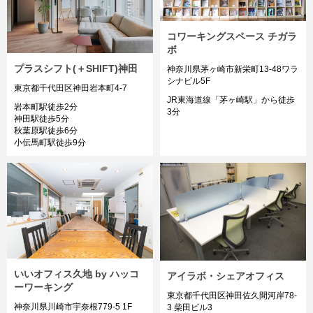
コワーキングスペース チガラ
ボ
プラスシフト(＋SHIFT)神田
神奈川県茅ヶ崎市新栄町13-48ワラ
シナビル5F
東京都千代田区神田岩本町4-7
JR東海道線「茅ヶ崎駅」から徒歩
岩本町駅徒歩2分
3分
神田駅徒歩5分
秋葉原駅徒歩6分
小伝馬町駅徒歩9分
いいオフィス久地 by ハッコ
アイラボ・シェアオフィス
ーワーキング
東京都千代田区神田佐久間河岸78-
神奈川県川崎市宇奈根779-5 1F
3 柴田ビル3