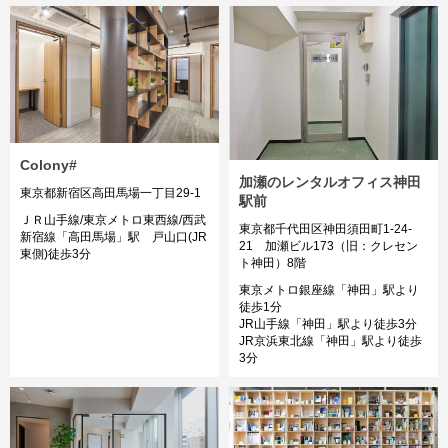
Colony#
加瀬のレンタルオフィス神田
東京都新宿区高田馬場一丁目29-1
駅前
ＪＲ山手線/東京メトロ東西線/西武
東京都千代田区神田須田町1-24-
新宿線「高田馬場」駅 戸山口(JR
21 加瀬ビル173（旧：クレセン
東側)徒歩3分
ト神田）8階
東京メトロ銀座線「神田」駅より
徒歩1分
JR山手線「神田」駅より徒歩3分
JR京浜東北線「神田」駅より徒歩
3分