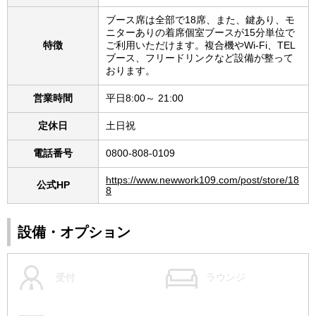
ブース席は全部で18席、また、鍵あり、モ
ニターありの着席個室ブースが15分単位で
特徴
ご利用いただけます。複合機やWi-Fi、TEL
ブース、フリードリンクなど設備が整って
おります。
営業時間
平日8:00～ 21:00
定休日
土日祝
電話番号
0800-808-0109
https://www.newwork109.com/post/store/18
公式HP
8
設備・オプション
受付
ラウンジ