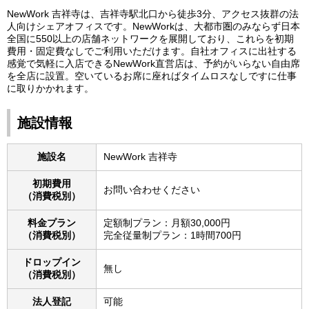
NewWork 吉祥寺は、吉祥寺駅北口から徒歩3分、アクセス抜群の法
人向けシェアオフィスです。NewWorkは、大都市圏のみならず日本
全国に550以上の店舗ネットワークを展開しており、これらを初期
費用・固定費なしでご利用いただけます。自社オフィスに出社する
感覚で気軽に入店できるNewWork直営店は、予約がいらない自由席
を全店に設置。空いているお席に座ればタイムロスなしですに仕事
に取りかかれます。
施設情報
施設名
NewWork 吉祥寺
初期費用
お問い合わせください
（消費税別）
料金プラン
定額制プラン：月額30,000円
（消費税別）
完全従量制プラン：1時間700円
ドロップイン
無し
（消費税別）
法人登記
可能