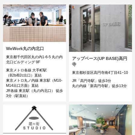
WeWork丸の内北口
東京都千代田区丸の内1-6-5 丸の内
アップベース(UP BASE)高円
北口ビルディング 9F
寺
東京メトロ各線 大手町駅
東京都杉並区高円寺南4丁目41−10
（B2b/B2c出口）直結
東京メトロ丸ノ内線 東京駅（M10-
JR「高円寺駅」徒歩3分
M14出口方面）直結
丸の内線「新高円寺駅」徒歩13分
JR各線 東京駅（丸の内北口） 徒歩
3分（駅直結）