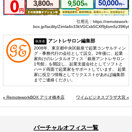
引用元：https://remotework-
box.jp/facility/Zimla4n33kVGCxb5CXf9j4sm5z39l6yt
アントレサロン編集部
執筆者
2008年、東京都中央区銀座で起業コンサルティン
グ・事務代行の会社として設立。2年後に、起業
家向けのレンタルオフィス「銀座アントレサロン
1号館」を開設し、起業支援会社としてソフトと
ハード両面で起業家をサポートしています。 起業
家に役立つ情報としてリクエストがあれば編集部
までご連絡ください。
« RemoteworkBOX アリオ橋本店
ワイムビジネスプラザ大宮 »
バーチャルオフィス一覧