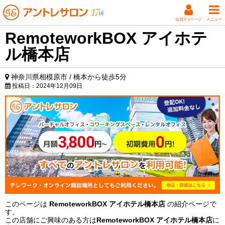
会員マイページ
メニュー
RemoteworkBOX アイホテ
ル橋本店
神奈川県相模原市 / 橋本から徒歩5分
投稿日：
2024年12月09日
このページは
RemoteworkBOX アイホテル橋本店
の紹介ページで
す。
この店舗にご興味のある方は
RemoteworkBOX アイホテル橋本店
に