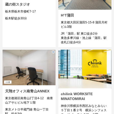
蔵の街スタジオ
栃木県栃木市倭町7-17
H¹T蒲田
栃木駅徒歩30分
東京都大田区蒲田5-15-8 蒲田月村
ビル3階
JR「蒲田」駅 東口徒歩2分
東急多摩川線・池上線「蒲田」駅
改札口徒歩4分
天翔オフィス南青山ANNEX
chilink WORKSITE
東京都港区南青山2丁目4-12 南青
MINATOMIRAI
山アサヒビル地下１階
神奈川県横浜市西区みなとみらい
東京メトロ半蔵門線 青山一丁目
５丁目１番２号 横浜シンフォス
駅 徒歩3分