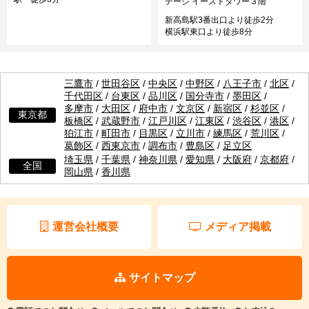
テージ イーストタワー３階
新高島駅3番出口より徒歩2分
横浜駅東口より徒歩8分
三鷹市
/
世田谷区
/
中央区
/
中野区
/
八王子市
/
北区
/
千代田区
/
台東区
/
品川区
/
国分寺市
/
墨田区
/
多摩市
/
大田区
/
府中市
/
文京区
/
新宿区
/
杉並区
/
東京都
板橋区
/
武蔵野市
/
江戸川区
/
江東区
/
渋谷区
/
港区
/
狛江市
/
町田市
/
目黒区
/
立川市
/
練馬区
/
荒川区
/
葛飾区
/
西東京市
/
調布市
/
豊島区
/
足立区
埼玉県
/
千葉県
/
神奈川県
/
愛知県
/
大阪府
/
京都府
/
全国
岡山県
/
香川県
運営会社概要
メディア掲載
サイトマップ