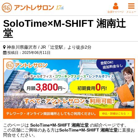
会員マイページ
メニュー
SoloTime×M-SHIFT 湘南辻
堂
神奈川県藤沢市 / JR「辻堂駅」より徒歩2分
投稿日：
2025年06月11日
このページは
SoloTime×M-SHIFT 湘南辻堂
の紹介ページです。
この店舗にご興味のある方は
SoloTime×M-SHIFT 湘南辻堂
に直接お
問合せください。