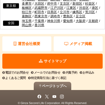
多摩市
/
大田区
/
府中市
/
文京区
/
新宿区
/
杉並区
/
東京都
板橋区
/
武蔵野市
/
江戸川区
/
江東区
/
渋谷区
/
港区
/
狛江市
/
町田市
/
目黒区
/
立川市
/
練馬区
/
荒川区
/
葛飾区
/
西東京市
/
調布市
/
豊島区
/
足立区
埼玉県
/
千葉県
/
神奈川県
/
愛知県
/
大阪府
/
京都府
/
全国
岡山県
/
香川県
運営会社概要
メディア掲載
サイトマップ
電話でのお問合せ
メールでのお問合せ
内覧予約
お申込み
よくあるご質問
特定商取引法に基づく表記
ページトップへ
© Ginza Second Life Corporation. All Rights Reserved.