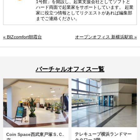
1号館」を開設し、起業支援会社としてソフトと
ハード両面で起業家をサポートしています。 起業
家に役立つ情報としてリクエストがあれば編集部
までご連絡ください。
« BIZcomfort朝霞台
オープンオフィス 新横浜駅前 »
バーチャルオフィス一覧
テレキューブ横浜ランドマー
Coin Space西武東戸塚Ｓ.Ｃ.