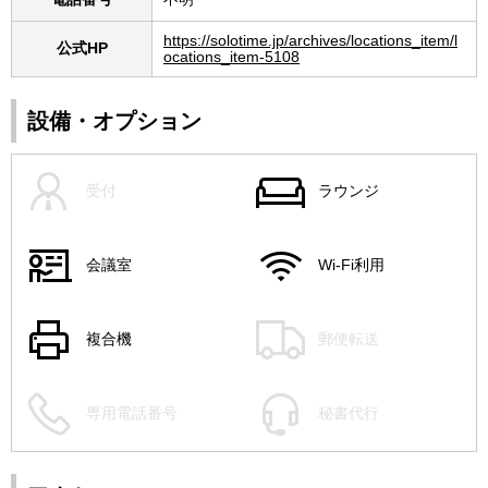
https://solotime.jp/archives/locations_item/l
公式HP
ocations_item-5108
設備・オプション
受付
ラウンジ
会議室
Wi-Fi利用
複合機
郵便転送
専用電話番号
秘書代行