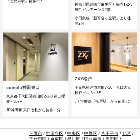
「恵比寿駅」徒歩3分
神奈川県川崎市麻生区万福寺1-2-3
農住ビルアーシス2階
小田急線「新百合ヶ丘駅」より徒
歩2分
ZXY松戸
comolu神田東口
千葉県松戸市本町7-10 ちばぎん
松戸ビル 3・8F
東京都千代田区鍛冶町2-2-3 第三櫻
JR 常磐線「松戸駅」から徒歩3分
井ビル7F
JR神田駅 東口改札から徒歩１分
三鷹市
/
世田谷区
/
中央区
/
中野区
/
八王子市
/
北区
/
千代田区
/
台東区
/
品川区
/
国分寺市
/
墨田区
/