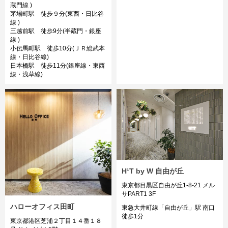
蔵門線 )
茅場町駅 徒歩９分(東西・日比谷
線 )
三越前駅 徒歩9分(半蔵門・銀座
線 )
小伝馬町駅 徒歩10分(ＪＲ総武本
線・日比谷線)
日本橋駅 徒歩11分(銀座線・東西
線・浅草線)
H¹T by W 自由が丘
東京都目黒区自由が丘1-8-21 メル
サPART1 3F
ハローオフィス田町
東急大井町線「自由が丘」駅 南口
徒歩1分
東京都港区芝浦２丁目１４番１８