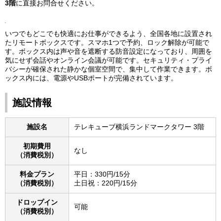
3階
に直接お問合せください。
いつでもどこでも快適にお仕事ができるよう、全国各地に設置され
たリモートボックスです。スマホ1つで予約、ロック解除が可能で
す。ボックス内は声や音を遮断する防音設定になっており、周囲を
気にせず会話やオンライン会議が可能です。セキュリティ・プライ
バシーが確保された静かな個室空間で、集中して作業できます。ボ
ックス内には、電源やUSBポートが完備されています。
施設情報
施設名
テレキューブ横浜ランドマークタワー 3階
初期費用
なし
（消費税別）
料金プラン
平日：330円/15分
（消費税別）
土日祝：220円/15分
ドロップイン
可能
（消費税別）