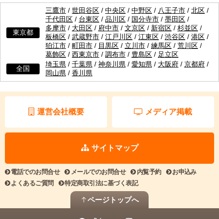
三鷹市
/
世田谷区
/
中央区
/
中野区
/
八王子市
/
北区
/
千代田区
/
台東区
/
品川区
/
国分寺市
/
墨田区
/
多摩市
/
大田区
/
府中市
/
文京区
/
新宿区
/
杉並区
/
東京都
板橋区
/
武蔵野市
/
江戸川区
/
江東区
/
渋谷区
/
港区
/
狛江市
/
町田市
/
目黒区
/
立川市
/
練馬区
/
荒川区
/
葛飾区
/
西東京市
/
調布市
/
豊島区
/
足立区
埼玉県
/
千葉県
/
神奈川県
/
愛知県
/
大阪府
/
京都府
/
全国
岡山県
/
香川県
運営会社概要
メディア掲載
サイトマップ
電話でのお問合せ
メールでのお問合せ
内覧予約
お申込み
よくあるご質問
特定商取引法に基づく表記
ページトップへ