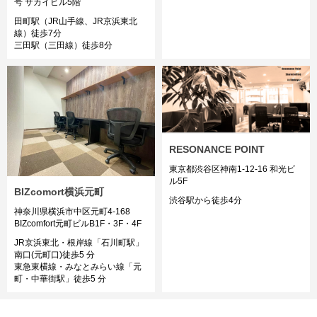
号 サカイビル5階
田町駅（JR山手線、JR京浜東北
線）徒歩7分
三田駅（三田線）徒歩8分
RESONANCE POINT
東京都渋谷区神南1-12-16 和光ビ
ル5F
BIZcomort横浜元町
渋谷駅から徒歩4分
神奈川県横浜市中区元町4‐168
BIZcomfort元町ビルB1F・3F・4F
JR京浜東北・根岸線「石川町駅」
南口(元町口)徒歩5 分
東急東横線・みなとみらい線「元
町・中華街駅」徒歩5 分