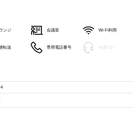
ウンジ
会議室
Wi-Fi利用
便転送
専用電話番号
秘書代行
4
分