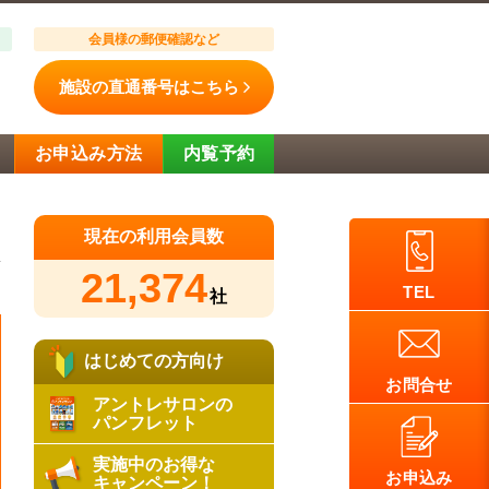
会員様の郵便確認など
施設の直通番号はこちら
お申込み方法
内覧予約
現在の利用会員数
21,374
日
TEL
社
はじめての方向け
お問合せ
アントレサロンの
パンフレット
実施中のお得な
お申込み
キャンペーン！