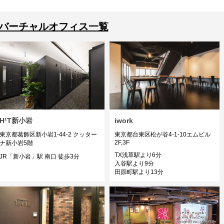
バーチャルオフィス一覧
H¹T新小岩
iwork
東京都葛飾区新小岩1-44-2 クッター
東京都台東区松が谷4-1-10エムビル
2F,3F
ナ新小岩5階
TX浅草駅より6分
JR「新小岩」駅 南口 徒歩3分
入谷駅より9分
田原町駅より13分