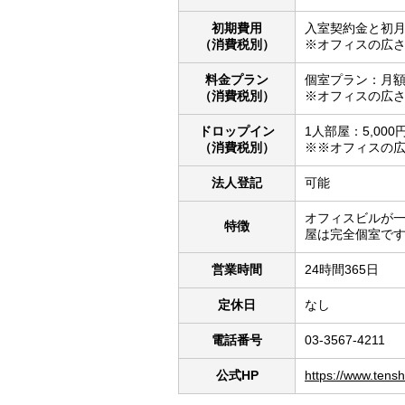
初期費用
入室契約金と初
（消費税別）
※オフィスの広
料金プラン
個室プラン：月額4
（消費税別）
※オフィスの広
ドロップイン
1人部屋：5,000
（消費税別）
※※オフィスの
法人登記
可能
オフィスビルが
特徴
屋は完全個室で
営業時間
24時間365日
定休日
なし
電話番号
03-3567-4211
公式HP
https://www.tensh