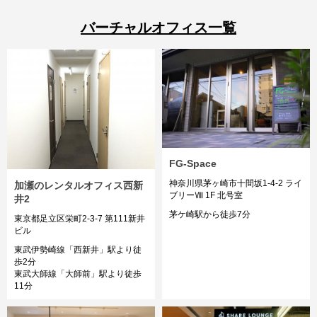
バーチャルオフィス一覧
FG-Space
神奈川県茅ヶ崎市十間坂1-4-2 ライ
加瀬のレンタルオフィス西新
ブリーⅧ 1F 北号室
井2
茅ケ崎駅から徒歩7分
東京都足立区栄町2-3-7 第111新井
ビル
東武伊勢崎線「西新井」駅より徒
歩2分
東武大師線「大師前」駅より徒歩
11分