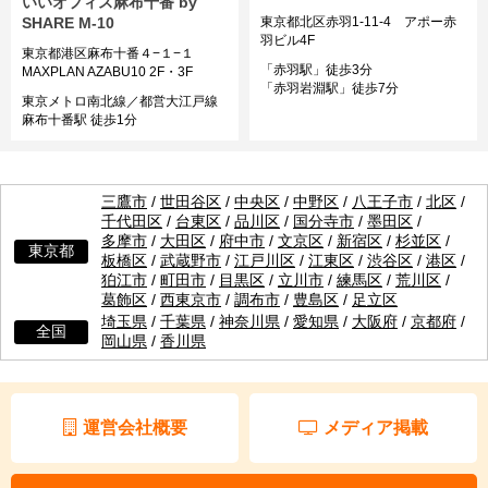
いいオフィス麻布十番 by
東京都北区赤羽1-11-4 アポー赤
SHARE M-10
羽ビル4F
東京都港区麻布十番４−１−１
「赤羽駅」徒歩3分
MAXPLAN AZABU10 2F・3F
「赤羽岩淵駅」徒歩7分
東京メトロ南北線／都営大江戸線
麻布十番駅 徒歩1分
三鷹市
/
世田谷区
/
中央区
/
中野区
/
八王子市
/
北区
/
千代田区
/
台東区
/
品川区
/
国分寺市
/
墨田区
/
多摩市
/
大田区
/
府中市
/
文京区
/
新宿区
/
杉並区
/
東京都
板橋区
/
武蔵野市
/
江戸川区
/
江東区
/
渋谷区
/
港区
/
狛江市
/
町田市
/
目黒区
/
立川市
/
練馬区
/
荒川区
/
葛飾区
/
西東京市
/
調布市
/
豊島区
/
足立区
埼玉県
/
千葉県
/
神奈川県
/
愛知県
/
大阪府
/
京都府
/
全国
岡山県
/
香川県
運営会社概要
メディア掲載