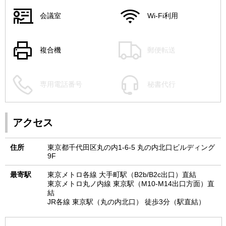
会議室
Wi-Fi利用
複合機
郵便転送
専用電話番号
秘書代行
アクセス
住所
東京都千代田区丸の内1-6-5 丸の内北口ビルディング
9F
最寄駅
東京メトロ各線 大手町駅（B2b/B2c出口）直結
東京メトロ丸ノ内線 東京駅（M10-M14出口方面）直
結
JR各線 東京駅（丸の内北口） 徒歩3分（駅直結）