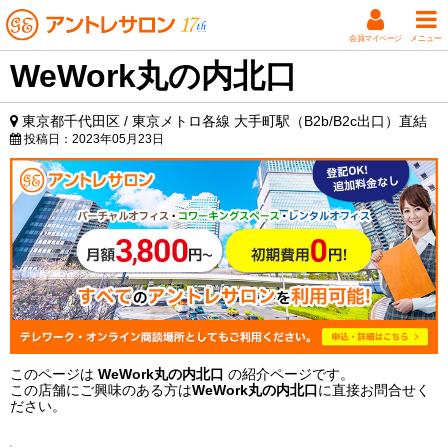
会員マイページ
メニュー
WeWork丸の内北口
東京都千代田区 / 東京メトロ各線 大手町駅（B2b/B2c出口）直結
投稿日：
2023年05月23日
このページは
WeWork丸の内北口
の紹介ページです。
この店舗にご興味のある方は
WeWork丸の内北口
に直接お問合せく
ださい。