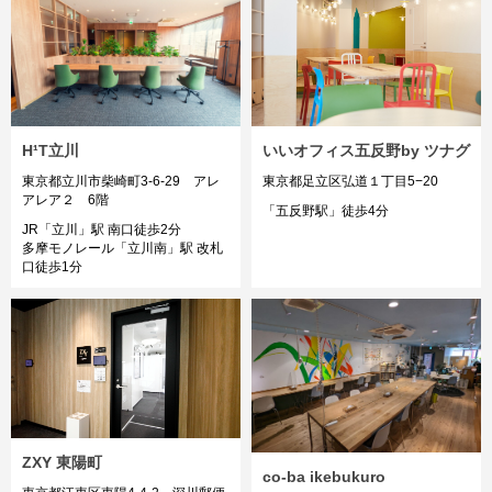
いいオフィス五反野by ツナグ
H¹T立川
東京都足立区弘道１丁目5−20
東京都立川市柴崎町3-6-29 アレ
アレア２ 6階
「五反野駅」徒歩4分
JR「立川」駅 南口徒歩2分
多摩モノレール「立川南」駅 改札
口徒歩1分
ZXY 東陽町
co-ba ikebukuro