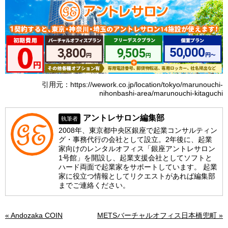
引用元：https://wework.co.jp/location/tokyo/marunouchi-
nihonbashi-area/marunouchi-kitaguchi
アントレサロン編集部
執筆者
2008年、東京都中央区銀座で起業コンサルティン
グ・事務代行の会社として設立。2年後に、起業
家向けのレンタルオフィス「銀座アントレサロン
1号館」を開設し、起業支援会社としてソフトと
ハード両面で起業家をサポートしています。 起業
家に役立つ情報としてリクエストがあれば編集部
までご連絡ください。
« Andozaka COIN
METSバーチャルオフィス日本橋兜町 »