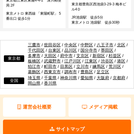
東京都江東区東陽4-4-2 深川郵便
東京都豊島区西池袋3-29-3 梅本ビ
局 2F
ル4Ｄ
東京メトロ 東西線 「東陽町駅」 5
JR池袋駅 徒歩5分
番出口 徒歩1分
東京メトロ 池袋駅 徒歩30秒
三鷹市
/
世田谷区
/
中央区
/
中野区
/
八王子市
/
北区
/
千代田区
/
台東区
/
品川区
/
国分寺市
/
墨田区
/
多摩市
/
大田区
/
府中市
/
文京区
/
新宿区
/
杉並区
/
東京都
板橋区
/
武蔵野市
/
江戸川区
/
江東区
/
渋谷区
/
港区
/
狛江市
/
町田市
/
目黒区
/
立川市
/
練馬区
/
荒川区
/
葛飾区
/
西東京市
/
調布市
/
豊島区
/
足立区
埼玉県
/
千葉県
/
神奈川県
/
愛知県
/
大阪府
/
京都府
/
全国
岡山県
/
香川県
運営会社概要
メディア掲載
サイトマップ