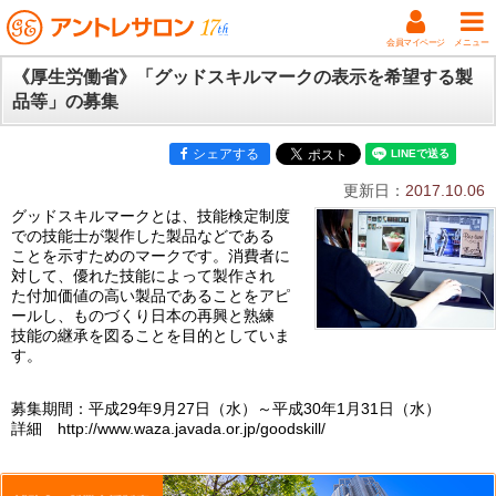
会員マイページ
メニュー
《厚生労働省》「グッドスキルマークの表示を希望する製
品等」の募集
シェアする
更新日：
2017.10.06
グッドスキルマークとは、技能検定制度
での技能士が製作した製品などである
ことを示すためのマークです。消費者に
対して、優れた技能によって製作され
た付加価値の高い製品であることをアピ
ールし、ものづくり日本の再興と熟練
技能の継承を図ることを目的としていま
す。
募集期間：平成29年9月27日（水）～平成30年1月31日（水）
詳細 http://www.waza.javada.or.jp/goodskill/