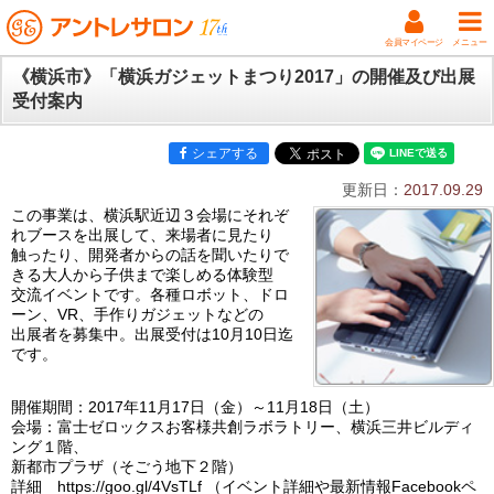
会員マイページ
メニュー
《横浜市》「横浜ガジェットまつり2017」の開催及び出展
受付案内
シェアする
更新日：
2017.09.29
この事業は、横浜駅近辺３会場にそれぞ
れブースを出展して、来場者に見たり
触ったり、開発者からの話を聞いたりで
きる大人から子供まで楽しめる体験型
交流イベントです。各種ロボット、ドロ
ーン、VR、手作りガジェットなどの
出展者を募集中。出展受付は10月10日迄
です。
開催期間：2017年11月17日（金）～11月18日（土）
会場：富士ゼロックスお客様共創ラボラトリー、横浜三井ビルディ
ング１階、
新都市プラザ（そごう地下２階）
詳細 https://goo.gl/4VsTLf （イベント詳細や最新情報Facebookペ