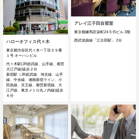
アレイ江子田自習室
東京都練馬区栄町24-5 ISビル 3階
西武池袋線「江古田駅」 2分
ハローオフィス代々木
東京都渋谷区代々木一丁目５９番
１号 オーハシビル
代々木駅(JR総武線、山手線、都営
大江戸線)徒歩２分
新宿駅（JR総武線、埼京線、山手
線、中央線、湘南新宿ライン、小
田急線、京王線、都営新宿線、大
江戸線、東京メトロ丸ノ内線)徒歩
６分