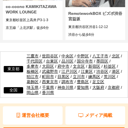
co-coono KAMIKITAZAWA
WORK LOUNGE
RemoteworkBOX ビズボ渋谷
宮益坂
東京都杉並区上高井戸3-1-3
東京都渋谷区渋谷1-12-12
京王線「上北沢駅」徒歩6分
渋谷から徒歩6分
三鷹市
/
世田谷区
/
中央区
/
中野区
/
八王子市
/
北区
/
千代田区
/
台東区
/
品川区
/
国分寺市
/
墨田区
/
多摩市
/
大田区
/
府中市
/
文京区
/
新宿区
/
杉並区
/
東京都
板橋区
/
武蔵野市
/
江戸川区
/
江東区
/
渋谷区
/
港区
/
狛江市
/
町田市
/
目黒区
/
立川市
/
練馬区
/
荒川区
/
葛飾区
/
西東京市
/
調布市
/
豊島区
/
足立区
埼玉県
/
千葉県
/
神奈川県
/
愛知県
/
大阪府
/
京都府
/
全国
岡山県
/
香川県
運営会社概要
メディア掲載