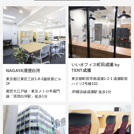
いいオフィス町田成瀬 by
TENT成瀬
NAGAYA清澄白河
東京都町田市南成瀬1-2-1 成瀬駅前
東京都江東区三好1-8-3越前屋ビル
ハイツ2号棟102
2F
都営大江戸線・東京メトロ半蔵門
JR横浜線成瀬駅 徒歩1分
線「清澄白河駅」徒歩1分