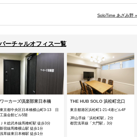
SoloTime あざみ野 
バーチャルオフィス一覧
ワーカーズ倶楽部東日本橋
THE HUB SOLO 浜松町北口
東京都中央区日本橋横山町3-13 日
東京都港区浜松町1-21-4港ビル4F
工薬会館ビル5階
JR山手線「浜松町駅」2分
ＪＲ総武本線馬喰町駅 徒歩3分
都営浅草線「大門駅」3分
新宿線馬喰横山駅 徒歩1分
浅草線東日本橋駅 徒歩1分