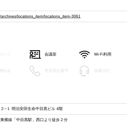
jp/archives/locations_item/locations_item-3061
ウンジ
会議室
Wi-Fi利用
便転送
専用電話番号
秘書代行
２−１ 明治安田生命中目黒ビル 4階
急東横線「中目黒駅」西口より徒歩２分