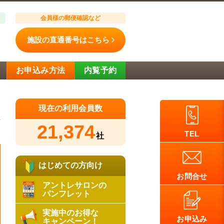
会員様の郵便確認など
施設の直通番号はこちら
お申込み方法
内覧予約
現在の利用会員数
21,374
日
TEL
社
はじめての方向け
お問合せ
アントレサロンの
パンフレット
実施中のお得な
お申込み
キャンペーン！