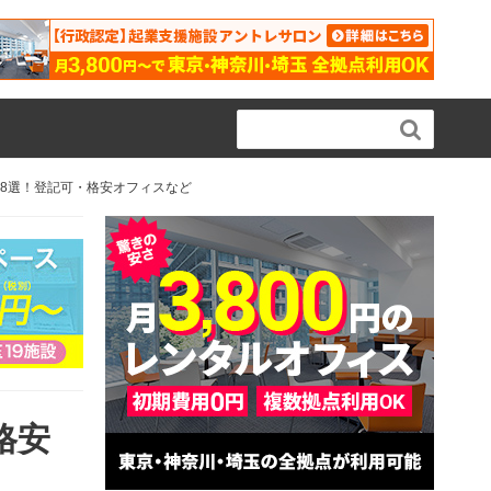

ス8選！登記可・格安オフィスなど
格安