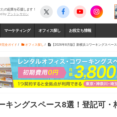
なたの起業を応援します！
ed by
アントレサロン
マーケティング
オフィス探し
お役立ち情報
®完全ガイド
/
オフィス探し
/
【2026年8月版】新横浜コワーキングスペー
ワーキングスペース8選！登記可・