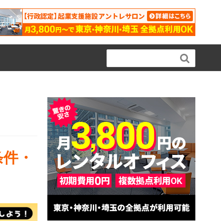

条件・