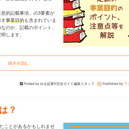
意的記載事項」の3要素が
示す
事業目的
も含まれていま
のなのか、記載のポイント、
説明します。
続きを読む
Posted by
ゆる起業®完全ガイド編集スタッフ
Published by
ア
は？
いたことがあるかもしれませ