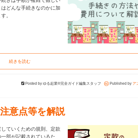
手続きは手順が複雑で難しい
とはどんな手続きなのかに加
ます。
続きを読む
Posted by
ゆる起業®完全ガイド編集スタッフ
Published by
ア
注意点等を解説
営していくための規則、定款
の一部が記載されているた