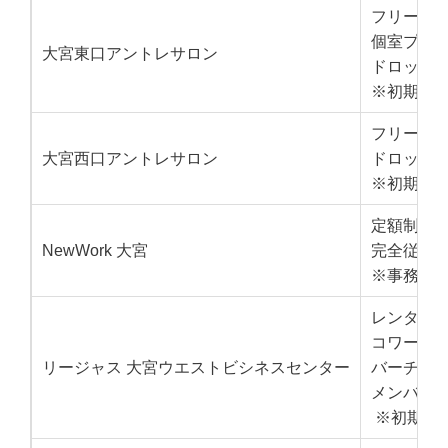
フリーデス
個室プラン
大宮東口アントレサロン
ドロップイ
※初期費
フリーデス
大宮西口アントレサロン
ドロップイ
※初期費
定額制プラ
NewWork 大宮
完全従量制
※事務手数料
レンタル
コワーキ
リージャス 大宮ウエストビシネスセンター
バーチャ
メンバー
※初期費