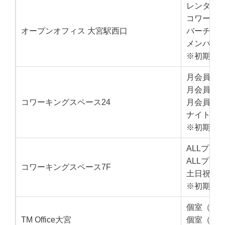
レンタル
コワーキ
オープンオフィス 大宮駅西口
バーチャ
メンバー
※初期費
月会員： 
月会員：1
コワーキングスペース24
月会員：1
ナイト＆ホ
※初期費
ALLプラ
ALLプラ
コワーキングスペース7F
土日祝コー
※初期費
個室（1名
TM Office大宮
個室（2名