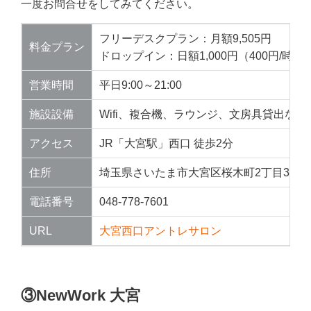
一度お問合せをしてみてください。
フリーデスクプラン：月額9,505円
料金プラン
ドロップイン：日額1,000円（400円/時）
営業時間
平日9:00～21:00
施設設備
Wifi、複合機、ラウンジ、文房具貸出など
アクセス
JR「大宮駅」西口 徒歩2分
住所
埼玉県さいたま市大宮区桜木町2丁目3番地
電話番号
048-778-7601
URL
大宮西口アントレサロン
③NewWork 大宮