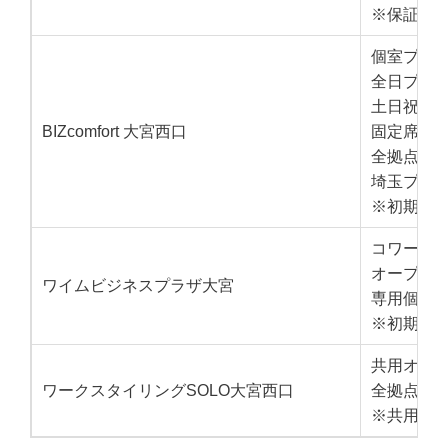
※保証金 
個室プラン：
全日プラン：
土日祝プラン
BIZcomfort 大宮西口
固定席プラン
全拠点プラン
埼玉プラン：
※初期費用
コワーキン
オープン席
ワイムビジネスプラザ大宮
専用個室プ
※初期費
共用オフィ
ワークスタイリングSOLO大宮西口
全拠点利用
※共用オフ