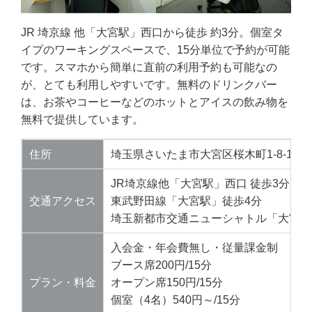
JR 埼京線 他「大宮駅」西口から徒歩 約3分。個室タ
イプのワーキングスペースで、15分単位で予約が可能
です。スマホから簡単に直前の利用予約も可能なの
が、とても利用しやすいです。無料のドリンクバー
は、お茶やコーヒーなどのホットとアイスの飲み物を
無料で提供しています。
住所
埼玉県さいたま市大宮区桜木町1-8-1 
JR埼京線他「大宮駅」西口 徒歩3分
交通アクセス
東武野田線「大宮駅」徒歩4分
埼玉新都市交通ニューシャトル「大宮駅
入会金・年会費無し・従量課金制
ブース席200円/15分
プラン・料金
オープン席150円/15分
個室（4名）540円～/15分