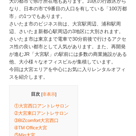
大の都市で県庁所在地もあります。10区の行政区から
なり、日本の市で9番目の人口を有している「100万都
市」の1つでもあります。
さいたま市のビジネス街は、大宮駅周辺、浦和駅周
辺、さいたま新都心駅周辺の3地区に大別されます。
さいたま市は東京まで電車で30分前後で行けるアクセ
ス性の良い都市として人気があります。また、再開発
が進むJR「大宮駅」の駅前には多数の商業施設がある
他、大小様々なオフィスビルが集積しています。
今回は大宮エリアを中心にお気に入りレンタルオフィ
スを紹介します。
目次
[
非表示
]
①大宮西口アントレサロン
➁大宮東口アントレサロン
➂BIZcomfort大宮西口
➃TM Office大宮
⑤Mio大宮