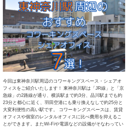
今回は東神奈川駅周辺のコワーキングスペース・シェアオ
フィスをご紹介いたします！ 東神奈川駅は「JR線」と「京
急線」の2路線が通り、横浜駅まで約3分、品川駅までも約
23分と都心に近く、羽田空港にも乗り換えなしで約25分と
大変利便性の高い駅です。 コワーキングスペースは、賃貸
オフィスや個室のレンタルオフィスに比べ費用を抑えるこ
とができます。またWi-Fiや電源などの設備がそなわってい