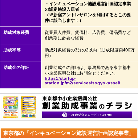
・インキュベーション施設運営計画認定事業
の認定施設入居者
（※新宿アントレサロンを利用するとこの要
件に該当します！）
助成対象経費
従業員人件費、賃借料、広告費、備品費など
創業期に必要な経費
助成率等
助成対象経費の3分の2以内（助成限度額400万
円）
助成金の詳細
創業助成金の詳細は、事務局である東京都中
小企業振興公社にお問合せください。
https://startup-
station.jp/m2/services/sogyokassei/
東京都の「インキュベーション施設運営計画認定事業」