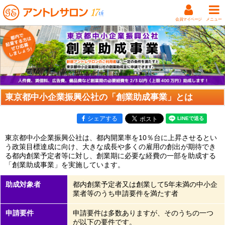
会員マイページ
メニュー
東京都中小企業振興公社の「創業助成事業」とは
シェアする
東京都中小企業振興公社は、都内開業率を10％台に上昇させるとい
う政策目標達成に向け、大きな成長や多くの雇用の創出が期待でき
る都内創業予定者等に対し、創業期に必要な経費の一部を助成する
「創業助成事業」を実施しています。
助成対象者
都内創業予定者又は創業して5年未満の中小企
業者等のうち申請要件を満たす者
申請要件
申請要件は多数ありますが、そのうちの一つ
が以下の要件です。