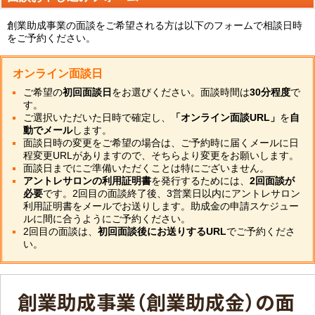
創業助成事業の面談をご希望される方は以下のフォームで相談日時
をご予約ください。
オンライン面談日
ご希望の
初回面談日
をお選びください。面談時間は
30分程度
で
す。
ご選択いただいた日時で確定し、
「オンライン面談URL」
を
自
動でメール
します。
面談日時の変更をご希望の場合は、ご予約時に届くメールに日
程変更URLがありますので、そちらより変更をお願いします。
面談日までにご準備いただくことは特にございません。
アントレサロンの利用証明書
を発行するためには、
2回面談が
必要
です。2回目の面談終了後、3営業日以内にアントレサロン
利用証明書をメールでお送りします。助成金の申請スケジュー
ルに間に合うようにご予約ください。
2回目の面談は、
初回面談後にお送りするURL
でご予約くださ
い。