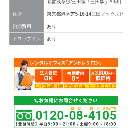
都営浅草線/三田線「三田駅」A3出口 徒歩
住所
東京都港区芝5-16-14三田ノックスビル3
初期費用
あり
ドロップイン
あり