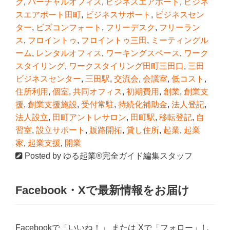
ク
,
バーチャルオフィス
,
ビジネスエアポート
,
ビジネ
スエアポート田町
,
ビジネスサポート
,
ビジネスセン
ター
,
ビズコンフォート
,
フリーデスク
,
フリーラン
ス
,
フロイントゥ
,
フロイントゥ三田
,
ミーティングル
ーム
,
レンタルオフィス
,
ワーキングスペース
,
ワーク
スタイリング
,
ワークスタイリング田町三田口
,
三田
ビジネスセンター
,
三田駅
,
交流会
,
会議室
,
低コスト
,
住所利用
,
個室
,
共同オフィス
,
初期費用
,
創業
,
創業支
援
,
創業支援施設
,
受付常駐
,
持続化補助金
,
法人登記
,
法人設立
,
田町アントレサロン
,
田町駅
,
移転登記
,
自
習室
,
設立サポート
,
販路開拓
,
貸し住所
,
起業
,
起業
家
,
起業支援
,
開業
Posted by
ゆる起業®完全ガイド編集スタッフ
Facebook・Xで最新情報をお届け
Facebookで「いいね！」 または Xで「フォロー」し