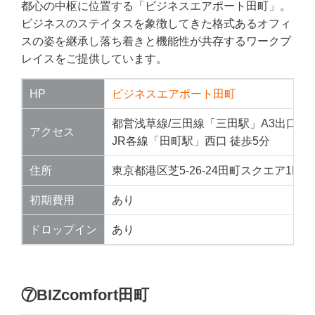
都心の中枢に位置する「ビジネスエアポート田町」。
ビジネスのステイタスを象徴してきた格式あるオフィ
スの姿を継承し落ち着きと機能性が共存するワークプ
レイスをご提供しています。
HP
ビジネスエアポート田町
都営浅草線/三田線「三田駅」A3出口 徒
アクセス
JR各線「田町駅」西口 徒歩5分
住所
東京都港区芝5-26-24田町スクエア1F・2
初期費用
あり
ドロップイン
あり
⑦BIZcomfort田町