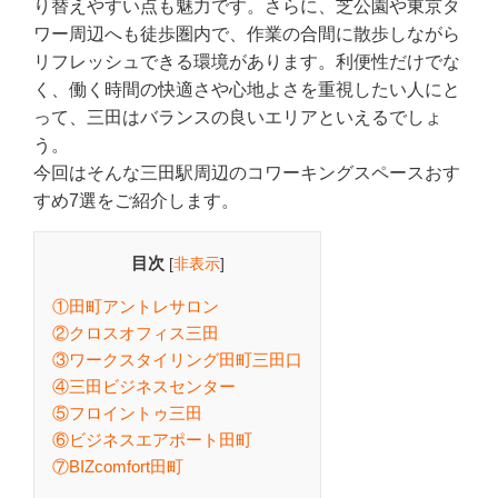
り替えやすい点も魅力です。さらに、芝公園や東京タ
ワー周辺へも徒歩圏内で、作業の合間に散歩しながら
リフレッシュできる環境があります。利便性だけでな
く、働く時間の快適さや心地よさを重視したい人にと
って、三田はバランスの良いエリアといえるでしょ
う。
今回はそんな三田駅周辺のコワーキングスペースおす
すめ7選をご紹介します。
目次
[
非表示
]
①田町アントレサロン
②クロスオフィス三田
③ワークスタイリング田町三田口
④三田ビジネスセンター
⑤フロイントゥ三田
⑥ビジネスエアポート田町
⑦BIZcomfort田町