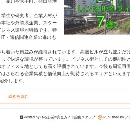
り、品川や大手町、羽田空港
、学生や研究者、企業人材が
の本社や外資系企業、スター
ビジネス環境が特徴です。特
IT・通信関連企業の進出も
落ち着いた街並みが維持されています。高層ビルが立ち並ぶだ
とって快適な環境が整っています。ビジネス街としての機能性
のオフィス立地としても高く評価されています。今後も周辺再
アはさらなる企業集積と価値向上が期待されるエリアといえま
紹介します。
続きを読む
Posted by
ゆる起業®完全ガイド編集スタッフ
Published by
ア