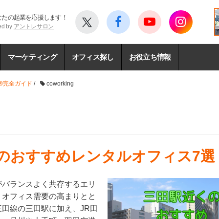
なたの起業を応援します！
ed by
アントレサロン
マーケティング
オフィス探し
お役立ち情報
®完全ガイド
/
coworking
くのおすすめレンタルオフィス7選
がバランスよく共存するエリ
、オフィス需要の高まりとと
田線の三田駅に加え、JR田