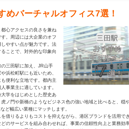
すすめバーチャルオフィス7選！
と都心アクセスの良さを兼ね
です。周辺には大企業のオフ
用しやすい点が魅力です。法
することで、対外的な印象向
の三田駅に加え、JR山手
駅や浜松町駅にも近いため、
にも便利な立地です。都内主
個人事業主に適しています。
塾大学をはじめとした歴史あ
。虎ノ門や新橋のようなビジネス色の強い地域と比べると、穏
業など幅広い業種にマッチします。
スを借りるよりもコストを抑えながら、港区ブランドを活用で
などのサービスを組み合わせれば、事業の信頼性向上と業務効