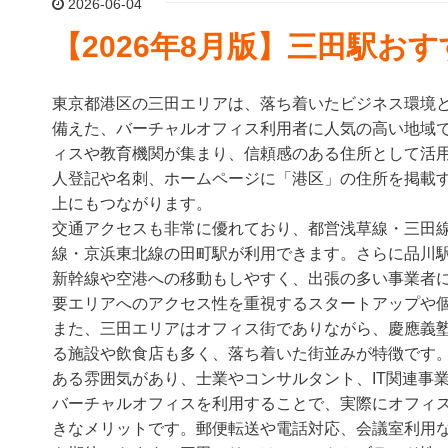
2026-06-04
【2026年8月版】三田駅お
東京都港区の三田エリアは、落ち着いたビジネス環境
備えた、バーチャルオフィス利用者に人気の高い地域
ィスや教育機関が集まり、信頼感のある住所として活
人登記や名刺、ホームページに「港区」の住所を掲載
上にもつながります。
交通アクセスも非常に優れており、都営浅草線・三田線
線・京浜東北線の田町駅が利用できます。さらに品川
新幹線や空港への移動もしやすく、出張の多い事業者
要エリアへのアクセス性を重視するスタートアップや
また、三田エリアはオフィス街でありながら、慶應義
る施設や飲食店も多く、落ち着いた街並みが特徴です
ある雰囲気があり、士業やコンサルタント、IT関連事
バーチャルオフィスを利用することで、実際にオフィ
きなメリットです。郵便転送や電話対応、会議室利用