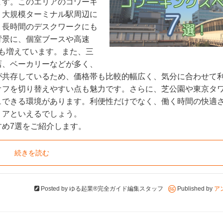
ます。このエリアのコワーキ
。大規模ターミナル駅周辺に
、長時間のデスクワークにも
背景に、個室ブースや高速
設も増えています。また、三
店、ベーカリーなどが多く、
が共存しているため、価格帯も比較的幅広く、気分に合わせて
オフを切り替えやすい点も魅力です。さらに、芝公園や東京タ
ュできる環境があります。利便性だけでなく、働く時間の快適
リアといえるでしょう。
め7選をご紹介します。
続きを読む
Posted by
ゆる起業®完全ガイド編集スタッフ
Published by
ア