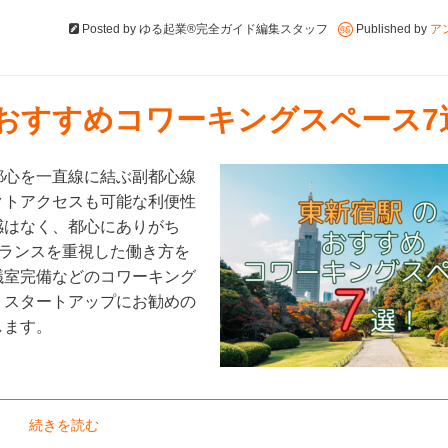
Posted by
ゆる起業®完全ガイド編集スタッフ
Published by
ア
のおすすめコワーキングスペース7
都心を一直線に結ぶ副都心線
クトアクセスも可能な利便性
感はなく、都心にありがち
バランスを重視した働き方を
議室完備などのコワーキング
、スタートアップにお勧めの
します。
続きを読む