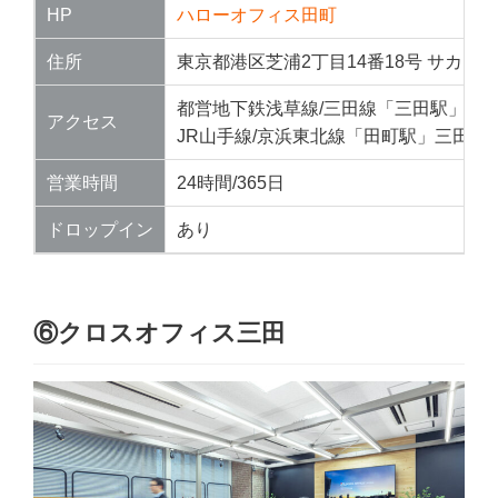
HP
ハローオフィス田町
住所
東京都港区芝浦2丁目14番18号 サカイビ
都営地下鉄浅草線/三田線「三田駅」徒歩
アクセス
JR山手線/京浜東北線「田町駅」三田口
営業時間
24時間/365日
ドロップイン
あり
⑥クロスオフィス三田