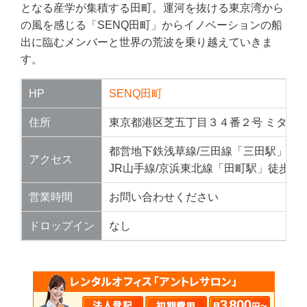
となる産学が集積する田町。運河を抜ける東京湾から
の風を感じる「SENQ田町」からイノベーションの船
出に臨むメンバーと世界の荒波を乗り越えていきま
す。
HP
SENQ田町
住所
東京都港区芝五丁目３４番２号 ミタマチ
都営地下鉄浅草線/三田線「三田駅」 直
アクセス
JR山手線/京浜東北線「田町駅」徒歩2分
営業時間
お問い合わせください
ドロップイン
なし