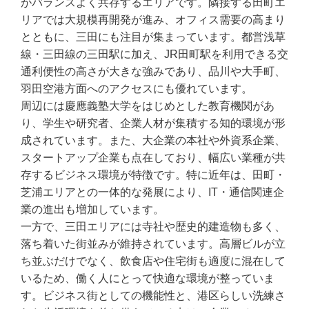
がバランスよく共存するエリアです。隣接する田町エ
リアでは大規模再開発が進み、オフィス需要の高まり
とともに、三田にも注目が集まっています。都営浅草
線・三田線の三田駅に加え、JR田町駅を利用できる交
通利便性の高さが大きな強みであり、品川や大手町、
羽田空港方面へのアクセスにも優れています。
周辺には慶應義塾大学をはじめとした教育機関があ
り、学生や研究者、企業人材が集積する知的環境が形
成されています。また、大企業の本社や外資系企業、
スタートアップ企業も点在しており、幅広い業種が共
存するビジネス環境が特徴です。特に近年は、田町・
芝浦エリアとの一体的な発展により、IT・通信関連企
業の進出も増加しています。
一方で、三田エリアには寺社や歴史的建造物も多く、
落ち着いた街並みが維持されています。高層ビルが立
ち並ぶだけでなく、飲食店や住宅街も適度に混在して
いるため、働く人にとって快適な環境が整っていま
す。ビジネス街としての機能性と、港区らしい洗練さ