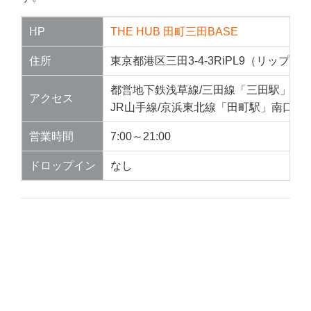
HP
THE HUB 田町三田BASE
住所
東京都港区三田3-4-3RiPL9（リップル
都営地下鉄浅草線/三田線「三田駅」A3出
アクセス
JR山手線/京浜東北線「田町駅」南口 徒
営業時間
7:00～21:00
ドロップイン
なし