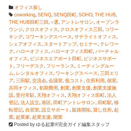
オフィス探し
coworking
,
SENQ
,
SENQ田町
,
SOHO
,
THE HUB
,
THE HUB田町三田
,
○選
,
アントレサロン
,
オープンラ
ウンジ
,
クロスオフィス
,
クロスオフィス三田
,
コワー
キング
,
コワーキングスペース
,
サテライトオフィス
,
シェアオフィス
,
スタートアップ
,
セミナー
,
テレワー
ク
,
ハローオフィス
,
ハローオフィス田町
,
バーチャル
オフィス
,
ビジネスエアポート田町
,
ビジネスサポー
ト
,
フリーデスク
,
フリーランス
,
ミーティングルー
ム
,
レンタルオフィス
,
ワーキングスペース
,
三田エリ
ア
,
三田駅
,
交流会
,
会議室
,
低コスト
,
住所利用
,
個室
,
共同オフィス
,
初期費用
,
創業
,
創業支援
,
創業支援施
設
,
受付常駐
,
天翔オフィス
,
天翔オフィス田町
,
法人
登記
,
法人設立
,
港区
,
田町アントレサロン
,
田町駅
,
移
転登記
,
自習室
,
設立サポート
,
販路開拓
,
貸し住所
,
起
業
,
起業家
,
起業支援
,
開業
Posted by
ゆる起業®完全ガイド編集スタッフ